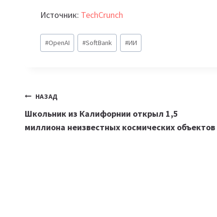
Источник:
TechCrunch
Метки
#
OpenAI
#
SoftBank
#
ИИ
записи:
Навигация
НАЗАД
Школьник из Калифорнии открыл 1,5
по
миллиона неизвестных космических объектов
записям