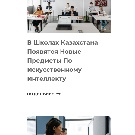
BY
MOST
—
МЕЖДУНАРОДНУЮ
ПРОГРАММУ
В Школах Казахстана
ДЛЯ
ТЕХНОЛОГИЧЕСКИХ
Появятся Новые
СТАРТАПОВ
Предметы По
Искусственному
Интеллекту
В
ПОДРОБНЕЕ
ШКОЛАХ
КАЗАХСТАНА
ПОЯВЯТСЯ
НОВЫЕ
ПРЕДМЕТЫ