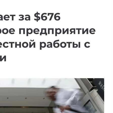
ет за $676
рое предприятие
естной работы с
ии