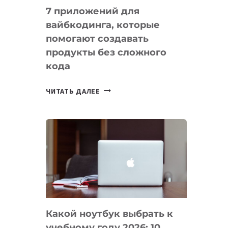
7 приложений для
вайбкодинга, которые
помогают создавать
продукты без сложного
кода
7
ЧИТАТЬ ДАЛЕЕ
ПРИЛОЖЕНИЙ
ДЛЯ
ВАЙБКОДИНГА,
КОТОРЫЕ
ПОМОГАЮТ
СОЗДАВАТЬ
ПРОДУКТЫ
БЕЗ
СЛОЖНОГО
Какой ноутбук выбрать к
КОДА
учебному году 2026: 10