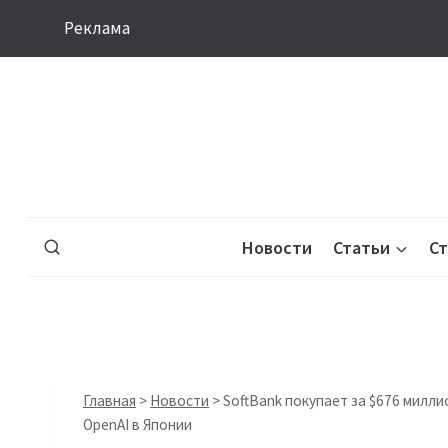
Перейти
Реклама
к
содержимому
Новости
Статьи
С
Главная
>
Новости
>
SoftBank покупает за $676 милл
OpenAI в Японии