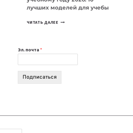
лучших моделей для учебы
КАКОЙ
ЧИТАТЬ ДАЛЕЕ
НОУТБУК
ВЫБРАТЬ
К
Эл. почта
*
УЧЕБНОМУ
ГОДУ
2026:
10
Подписаться
ЛУЧШИХ
МОДЕЛЕЙ
ДЛЯ
УЧЕБЫ