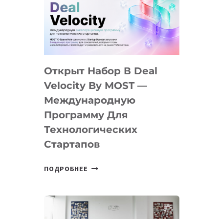
AI
YOUTH
CAMP
ДАЛ
30
Открыт Набор В Deal
ПОДРОСТКАМ
БИЛЕТ
Velocity By MOST —
В
Международную
IT-
Программу Для
ПРЕДПРИНИМАТЕЛЬСТВО
Технологических
Стартапов
ОТКРЫТ
ПОДРОБНЕЕ
НАБОР
В
DEAL
VELOCITY