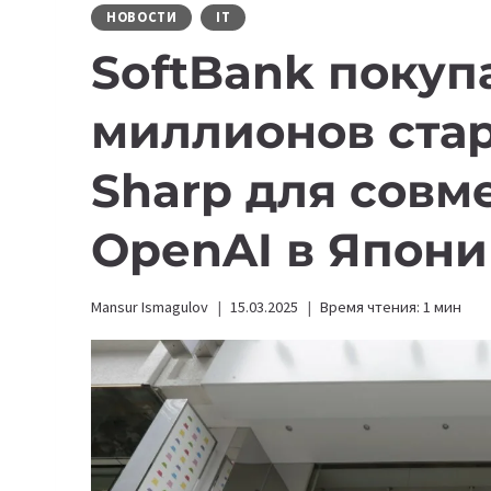
НОВОСТИ
IT
SoftBank покупа
миллионов ста
Sharp для совм
OpenAI в Япон
Mansur Ismagulov
15.03.2025
Время чтения:
1
мин