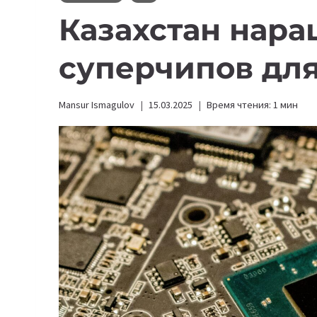
Казахстан нар
суперчипов для
Mansur Ismagulov
15.03.2025
Время чтения:
1
мин