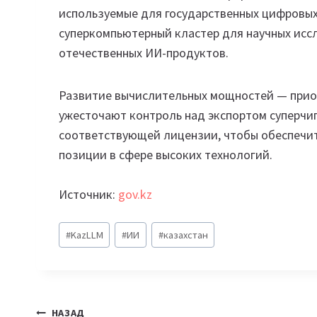
используемые для государственных цифровых 
суперкомпьютерный кластер для научных исс
отечественных ИИ-продуктов.
Развитие вычислительных мощностей — прио
ужесточают контроль над экспортом суперчип
соответствующей лицензии, чтобы обеспечит
позиции в сфере высоких технологий.
Источник:
gov.kz
Метки
#
KazLLM
#
ИИ
#
казахстан
записи:
НАЗАД