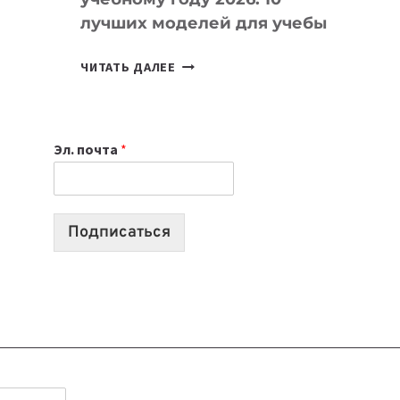
лучших моделей для учебы
КАКОЙ
ЧИТАТЬ ДАЛЕЕ
НОУТБУК
ВЫБРАТЬ
К
Эл. почта
*
УЧЕБНОМУ
ГОДУ
2026:
10
Подписаться
ЛУЧШИХ
МОДЕЛЕЙ
ДЛЯ
УЧЕБЫ