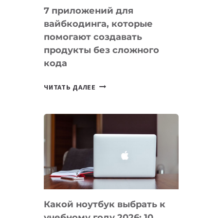
7 приложений для
вайбкодинга, которые
помогают создавать
продукты без сложного
кода
7
ЧИТАТЬ ДАЛЕЕ
ПРИЛОЖЕНИЙ
ДЛЯ
ВАЙБКОДИНГА,
КОТОРЫЕ
ПОМОГАЮТ
СОЗДАВАТЬ
ПРОДУКТЫ
БЕЗ
СЛОЖНОГО
Какой ноутбук выбрать к
КОДА
учебному году 2026: 10