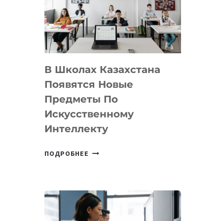
BY
MOST
—
МЕЖДУНАРОДНУЮ
ПРОГРАММУ
В Школах Казахстана
ДЛЯ
ТЕХНОЛОГИЧЕСКИХ
Появятся Новые
СТАРТАПОВ
Предметы По
Искусственному
Интеллекту
В
ПОДРОБНЕЕ
ШКОЛАХ
КАЗАХСТАНА
ПОЯВЯТСЯ
НОВЫЕ
ПРЕДМЕТЫ