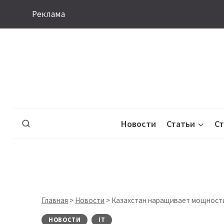
Перейти
Реклама
к
содержимому
Новости
Статьи
С
Главная
>
Новости
>
Казахстан наращивает мощности
НОВОСТИ
IT