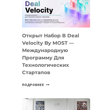
AI
YOUTH
CAMP
ДАЛ
30
Открыт Набор В Deal
ПОДРОСТКАМ
БИЛЕТ
Velocity By MOST —
В
Международную
IT-
Программу Для
ПРЕДПРИНИМАТЕЛЬСТВО
Технологических
Стартапов
ОТКРЫТ
ПОДРОБНЕЕ
НАБОР
В
DEAL
VELOCITY