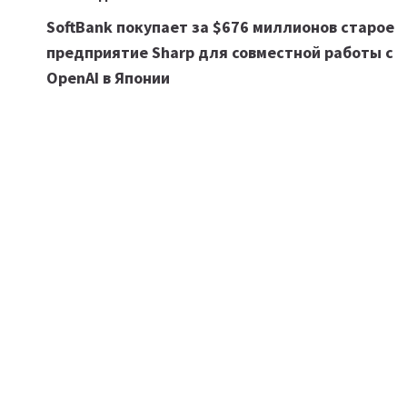
Навигация
SoftBank покупает за $676 миллионов старое
по
предприятие Sharp для совместной работы с
записям
OpenAI в Японии