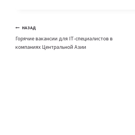
Навигация
НАЗАД
Горячие вакансии для IT-специалистов в
по
компаниях Центральной Азии
записям