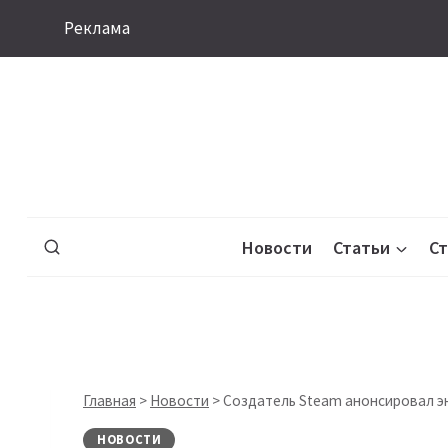
Перейти
Реклама
к
содержимому
Новости
Статьи
С
Главная
>
Новости
>
Создатель Steam анонсировал э
НОВОСТИ