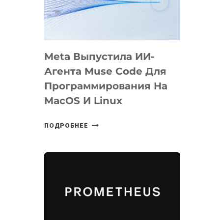
НА
SIGGRAPH
2026
Meta Выпустила ИИ-
Агента Muse Code Для
Программирования На
MacOS И Linux
META
ПОДРОБНЕЕ
ВЫПУСТИЛА
ИИ-
АГЕНТА
MUSE
CODE
ДЛЯ
ПРОГРАММИРОВАНИЯ