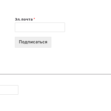
НОУТБУК
ВЫБРАТЬ
К
Эл. почта
*
УЧЕБНОМУ
ГОДУ
2026:
10
Подписаться
ЛУЧШИХ
МОДЕЛЕЙ
ДЛЯ
УЧЕБЫ