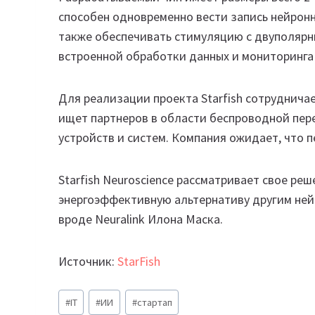
способен одновременно вести запись нейронны
также обеспечивать стимуляцию с двуполяр
встроенной обработки данных и мониторинга 
Для реализации проекта Starfish сотруднича
ищет партнеров в области беспроводной пер
устройств и систем. Компания ожидает, что п
Starfish Neuroscience рассматривает свое ре
энергоэффективную альтернативу другим не
вроде Neuralink Илона Маска.
Источник:
StarFish
Метки
#
IT
#
ИИ
#
стартап
записи: