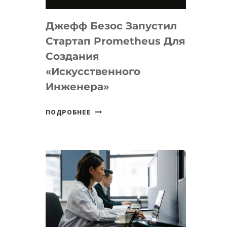
НА
MACOS
Джефф Безос Запустил
И
LINUX
Стартап Prometheus Для
Создания
«искусственного
Инженера»
ДЖЕФФ
ПОДРОБНЕЕ
БЕЗОС
ЗАПУСТИЛ
СТАРТАП
PROMETHEUS
ДЛЯ
СОЗДАНИЯ
«ИСКУССТВЕННОГО
ИНЖЕНЕРА»