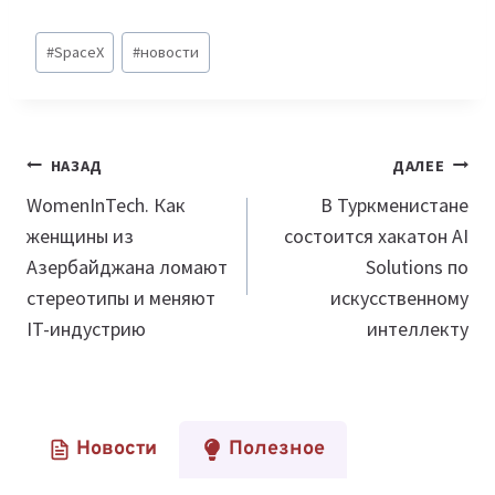
Метки
#
SpaceX
#
новости
записи:
Навигация
НАЗАД
ДАЛЕЕ
по
WomenInTech. Как
В Туркменистане
женщины из
состоится хакатон AI
записям
Азербайджана ломают
Solutions по
стереотипы и меняют
искусственному
IT-индустрию
интеллекту
Новости
Полезное