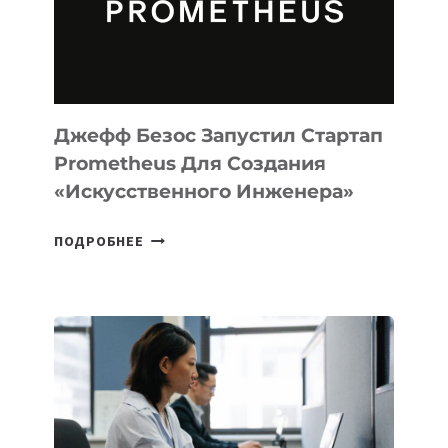
ДЛЯ
ПРОГРАММИРОВАНИЯ
НА
MACOS
И
LINUX
Джефф Безос Запустил Стартап
Prometheus Для Создания
«искусственного Инженера»
ДЖЕФФ
ПОДРОБНЕЕ
БЕЗОС
ЗАПУСТИЛ
СТАРТАП
PROMETHEUS
ДЛЯ
СОЗДАНИЯ
«ИСКУССТВЕННОГО
ИНЖЕНЕРА»