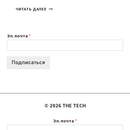
КАКОЙ
ЧИТАТЬ ДАЛЕЕ
НОУТБУК
ВЫБРАТЬ
К
Эл. почта
*
УЧЕБНОМУ
ГОДУ
2026:
10
Подписаться
ЛУЧШИХ
МОДЕЛЕЙ
ДЛЯ
УЧЕБЫ
© 2026 THE TECH
Эл. почта
*