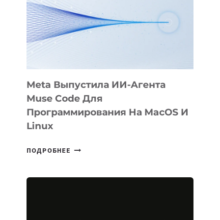
BÖRÜ
НА
SIGGRAPH
2026
Meta Выпустила ИИ-Агента
Muse Code Для
Программирования На MacOS И
Linux
META
ПОДРОБНЕЕ
ВЫПУСТИЛА
ИИ-
АГЕНТА
MUSE
CODE