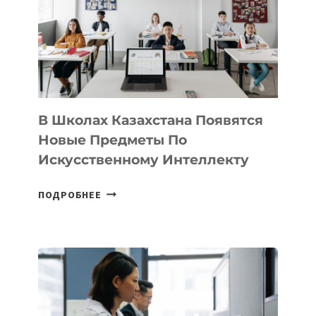
BY
MOST
—
МЕЖДУНАРОДНУЮ
ПРОГРАММУ
ДЛЯ
ТЕХНОЛОГИЧЕСКИХ
В Школах Казахстана Появятся
СТАРТАПОВ
Новые Предметы По
Искусственному Интеллекту
В
ПОДРОБНЕЕ
ШКОЛАХ
КАЗАХСТАНА
ПОЯВЯТСЯ
НОВЫЕ
ПРЕДМЕТЫ
ПО
ИСКУССТВЕННОМУ