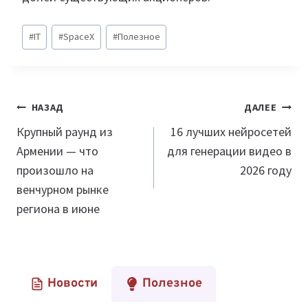
Метки
#
IT
#
SpaceX
#
Полезное
записи:
Навигация
НАЗАД
ДАЛЕЕ
по
Крупный раунд из
16 лучших нейросетей
Армении — что
для генерации видео в
записям
произошло на
2026 году
венчурном рынке
региона в июне
Новости
Полезное