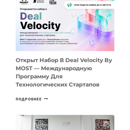
КАК
AI
YOUTH
CAMP
ДАЛ
30
ПОДРОСТКАМ
БИЛЕТ
Открыт Набор В Deal Velocity By
В
MOST — Международную
IT-
Программу Для
ПРЕДПРИНИМАТЕЛЬСТВО
Технологических Стартапов
ОТКРЫТ
ПОДРОБНЕЕ
НАБОР
В
DEAL
VELOCITY