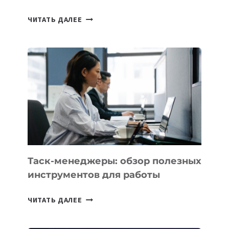
ИИ-
ЧИТАТЬ ДАЛЕЕ
АССИСТЕНТ
ДЛЯ
БИЗНЕСА:
КАКИЕ
3
ЗАДАЧИ
ЕМУ
МОЖНО
ПОРУЧИТЬ
УЖЕ
СЕГОДНЯ
Таск-менеджеры: обзор полезных
инструментов для работы
ТАСК-
ЧИТАТЬ ДАЛЕЕ
МЕНЕДЖЕРЫ:
ОБЗОР