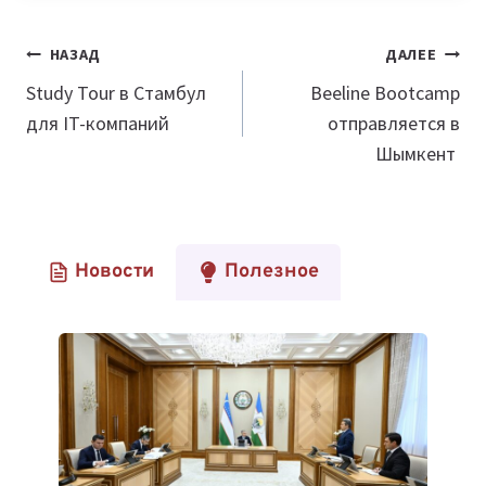
Навигация
НАЗАД
ДАЛЕЕ
по
Study Tour в Стамбул
Beeline Bootcamp
для IT-компаний
отправляется в
записям
Шымкент
Новости
Полезное