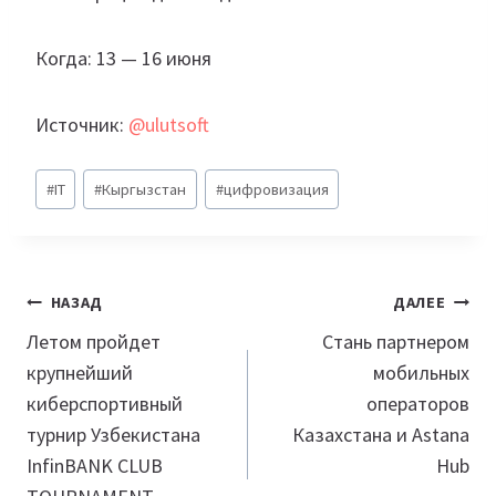
Когда: 13 — 16 июня
Источник:
@ulutsoft
Метки
#
IT
#
Кыргызстан
#
цифровизация
записи:
Навигация
НАЗАД
ДАЛЕЕ
по
Летом пройдет
Стань партнером
крупнейший
мобильных
записям
киберспортивный
операторов
турнир Узбекистана
Казахстана и Astana
InfinBANK CLUB
Hub