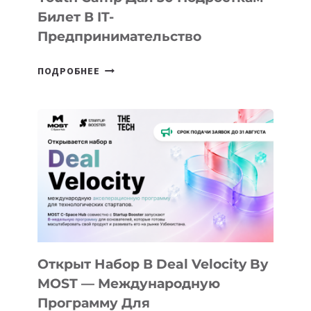
Билет В IT-
Предпринимательство
ОТ
ПОДРОБНЕЕ
ДОЛИНЫ
ДО
АЛМАТЫ:
КАК
AI
YOUTH
CAMP
ДАЛ
30
ПОДРОСТКАМ
БИЛЕТ
Открыт Набор В Deal Velocity By
В
MOST — Международную
IT-
Программу Для
ПРЕДПРИНИМАТЕЛЬСТВО