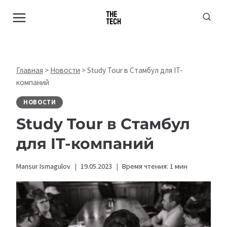
Перейти
к
содержимому
Главная
>
Новости
>
Study Tour в Стамбул для IT-
компаний
НОВОСТИ
Study Tour в Стамбул
для IT-компаний
Mansur Ismagulov
19.05.2023
Время чтения:
1
мин