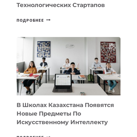
Технологических Стартапов
ОТКРЫТ
ПОДРОБНЕЕ
НАБОР
В
DEAL
VELOCITY
BY
MOST
—
МЕЖДУНАРОДНУЮ
ПРОГРАММУ
ДЛЯ
ТЕХНОЛОГИЧЕСКИХ
В Школах Казахстана Появятся
СТАРТАПОВ
Новые Предметы По
Искусственному Интеллекту
В