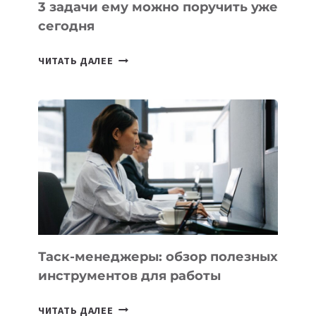
3 задачи ему можно поручить уже
сегодня
ИИ-
ЧИТАТЬ ДАЛЕЕ
АССИСТЕНТ
ДЛЯ
БИЗНЕСА:
КАКИЕ
3
ЗАДАЧИ
ЕМУ
МОЖНО
ПОРУЧИТЬ
УЖЕ
СЕГОДНЯ
Таск-менеджеры: обзор полезных
инструментов для работы
ТАСК-
ЧИТАТЬ ДАЛЕЕ