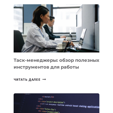
ДЛЯ
БИЗНЕСА:
КАКИЕ
3
ЗАДАЧИ
ЕМУ
МОЖНО
ПОРУЧИТЬ
УЖЕ
СЕГОДНЯ
Таск-менеджеры: обзор полезных
инструментов для работы
ТАСК-
ЧИТАТЬ ДАЛЕЕ
МЕНЕДЖЕРЫ:
ОБЗОР
ПОЛЕЗНЫХ
ИНСТРУМЕНТОВ
ДЛЯ