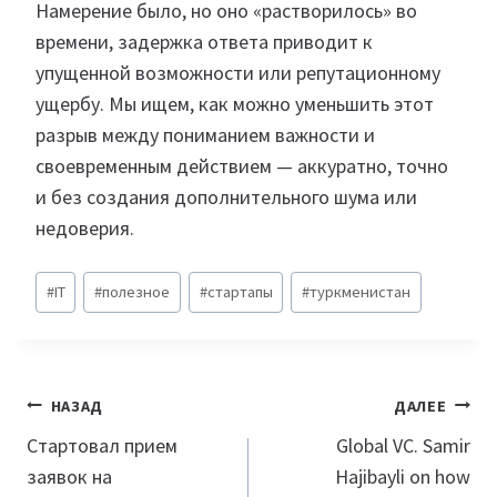
Намерение было, но оно «растворилось» во
времени, задержка ответа приводит к
упущенной возможности или репутационному
ущербу. Мы ищем, как можно уменьшить этот
разрыв между пониманием важности и
своевременным действием — аккуратно, точно
и без создания дополнительного шума или
недоверия.
Метки
#
IT
#
полезное
#
стартапы
#
туркменистан
записи:
Навигация
НАЗАД
ДАЛЕЕ
по
Стартовал прием
Global VC. Samir
заявок на
Hajibayli on how
записям