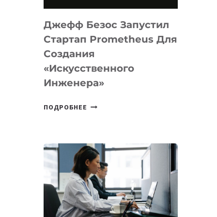
НА
MACOS
Джефф Безос Запустил
И
LINUX
Стартап Prometheus Для
Создания
«искусственного
Инженера»
ДЖЕФФ
ПОДРОБНЕЕ
БЕЗОС
ЗАПУСТИЛ
СТАРТАП
PROMETHEUS
ДЛЯ
СОЗДАНИЯ
«ИСКУССТВЕННОГО
ИНЖЕНЕРА»