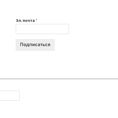
НОУТБУК
ВЫБРАТЬ
К
Эл. почта
*
УЧЕБНОМУ
ГОДУ
2026:
10
Подписаться
ЛУЧШИХ
МОДЕЛЕЙ
ДЛЯ
УЧЕБЫ