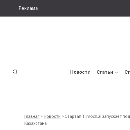
Перейти
Реклама
к
содержимому
Новости
Статьи
С
Главная
>
Новости
>
Стартап Tilmoch.ai запускает по
Казахстана