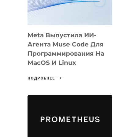
НА
SIGGRAPH
2026
Meta Выпустила ИИ-
Агента Muse Code Для
Программирования На
MacOS И Linux
META
ПОДРОБНЕЕ
ВЫПУСТИЛА
ИИ-
АГЕНТА
MUSE
CODE
ДЛЯ
ПРОГРАММИРОВАНИЯ