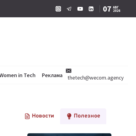
07
АВГ
2026
Women in Tech
Реклама
thetech@wecom.agency
Новости
Полезное