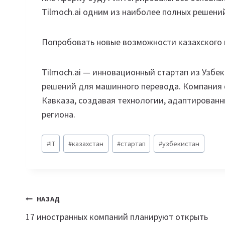
Tilmoch.ai одним из наиболее полных решений
Попробовать новые возможности казахского
Tilmoch.ai — инновационный стартап из Узбе
решений для машинного перевода. Компания 
Кавказа, создавая технологии, адаптированн
региона.
Метки
#
IT
#
казахстан
#
стартап
#
узбекистан
записи:
Навигация
НАЗАД
17 иностранных компаний планируют открыть
по