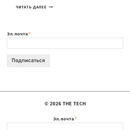
КАКОЙ
ЧИТАТЬ ДАЛЕЕ
НОУТБУК
ВЫБРАТЬ
К
Эл. почта
*
УЧЕБНОМУ
ГОДУ
2026:
10
Подписаться
ЛУЧШИХ
МОДЕЛЕЙ
ДЛЯ
УЧЕБЫ
© 2026 THE TECH
Эл. почта
*