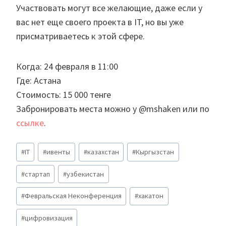
Участвовать могут все желающие, даже если у
вас нет еще своего проекта в IT, но вы уже
присматриваетесь к этой сфере.
Когда: 24 февраля в 11:00
Где: Астана
Стоимость: 15 000 тенге
Забронировать места можно у @mshaken или по
ссылке
.
Метки
#
IT
#
ивенты
#
казахстан
#
Кыргызстан
записи:
#
стартап
#
узбекистан
#
Февральская Неконференция
#
хакатон
#
цифровизация