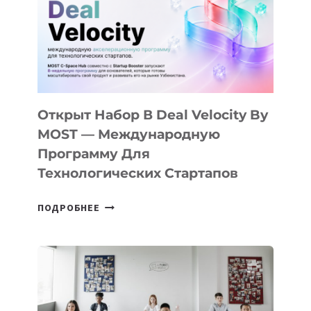
AI
YOUTH
CAMP
ДАЛ
30
ПОДРОСТКАМ
БИЛЕТ
Открыт Набор В Deal Velocity By
В
MOST — Международную
IT-
Программу Для
ПРЕДПРИНИМАТЕЛЬСТВО
Технологических Стартапов
ОТКРЫТ
ПОДРОБНЕЕ
НАБОР
В
DEAL
VELOCITY
BY
MOST