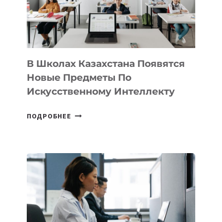
—
МЕЖДУНАРОДНУЮ
ПРОГРАММУ
ДЛЯ
ТЕХНОЛОГИЧЕСКИХ
В Школах Казахстана Появятся
СТАРТАПОВ
Новые Предметы По
Искусственному Интеллекту
В
ПОДРОБНЕЕ
ШКОЛАХ
КАЗАХСТАНА
ПОЯВЯТСЯ
НОВЫЕ
ПРЕДМЕТЫ
ПО
ИСКУССТВЕННОМУ
ИНТЕЛЛЕКТУ