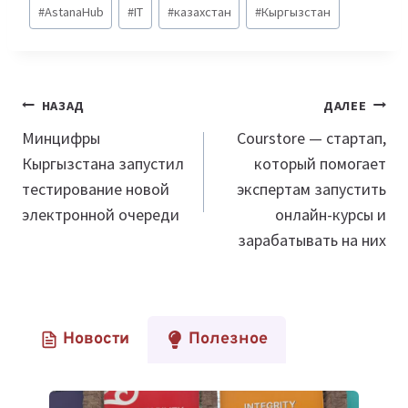
Метки
#
AstanaHub
#
IT
#
казахстан
#
Кыргызстан
записи:
Навигация
НАЗАД
ДАЛЕЕ
по
Минцифры
Courstore — стартап,
Кыргызстана запустил
который помогает
записям
тестирование новой
экспертам запустить
электронной очереди
онлайн-курсы и
зарабатывать на них
Новости
Полезное