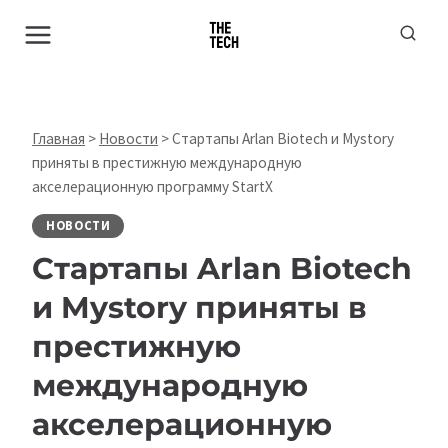
Перейти
к
содержимому
Главная
>
Новости
>
Стартапы Arlan Biotech и Mystory
приняты в престижную международную
акселерационную программу StartX
НОВОСТИ
Стартапы Arlan Biotech
и Mystory приняты в
престижную
международную
акселерационную