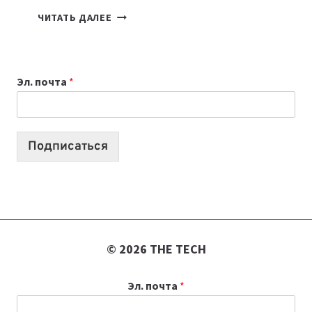
КАКОЙ
ЧИТАТЬ ДАЛЕЕ
НОУТБУК
ВЫБРАТЬ
К
Эл. почта
*
УЧЕБНОМУ
ГОДУ
2026:
10
Подписаться
ЛУЧШИХ
МОДЕЛЕЙ
ДЛЯ
УЧЕБЫ
© 2026 THE TECH
Эл. почта
*