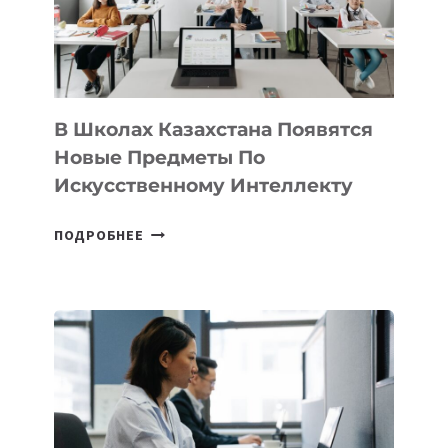
—
МЕЖДУНАРОДНУЮ
ПРОГРАММУ
ДЛЯ
ТЕХНОЛОГИЧЕСКИХ
В Школах Казахстана Появятся
СТАРТАПОВ
Новые Предметы По
Искусственному Интеллекту
В
ПОДРОБНЕЕ
ШКОЛАХ
КАЗАХСТАНА
ПОЯВЯТСЯ
НОВЫЕ
ПРЕДМЕТЫ
ПО
ИСКУССТВЕННОМУ
ИНТЕЛЛЕКТУ