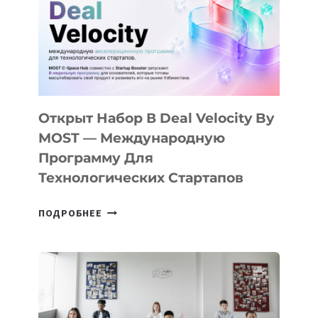
AI
YOUTH
CAMP
ДАЛ
30
ПОДРОСТКАМ
БИЛЕТ
Открыт Набор В Deal Velocity By
В
MOST — Международную
IT-
Программу Для
ПРЕДПРИНИМАТЕЛЬСТВО
Технологических Стартапов
ОТКРЫТ
ПОДРОБНЕЕ
НАБОР
В
DEAL
VELOCITY
BY
MOST