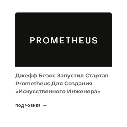
ВЫПУСТИЛА
ИИ-
АГЕНТА
MUSE
CODE
ДЛЯ
ПРОГРАММИРОВАНИЯ
НА
MACOS
И
LINUX
Джефф Безос Запустил Стартап
Prometheus Для Создания
«искусственного Инженера»
ДЖЕФФ
ПОДРОБНЕЕ
БЕЗОС
ЗАПУСТИЛ
СТАРТАП