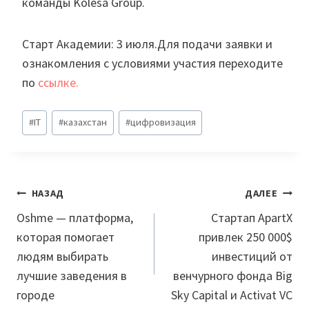
команды Kolesa Group.
Старт Академии: 3 июля.Для подачи заявки и
ознакомления с условиями участия переходите
по
ссылке.
Метки
#
IT
#
казахстан
#
цифровизация
записи:
Навигация
НАЗАД
ДАЛЕЕ
по
Oshme — платформа,
Стартап ApartX
которая помогает
привлек 250 000$
записям
людям выбирать
инвестиций от
лучшие заведения в
венчурного фонда Big
городе
Sky Capital и Activat VC