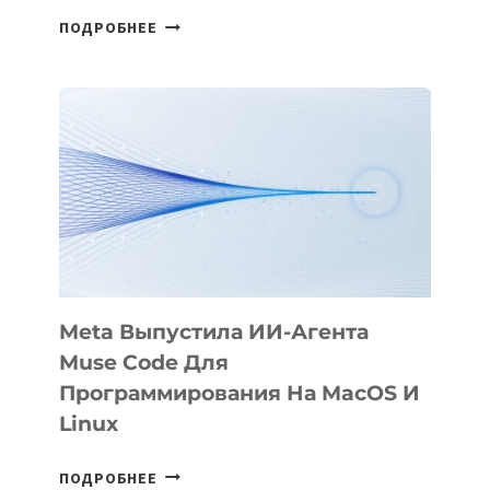
HIGGSFIELD
ПОДРОБНЕЕ
ПРЕЗЕНТОВАЛА
АНИМАЦИОННЫЙ
ФИЛЬМ
KÖK
BÖRÜ
НА
SIGGRAPH
2026
Meta Выпустила ИИ-Агента
Muse Code Для
Программирования На MacOS И
Linux
META
ПОДРОБНЕЕ