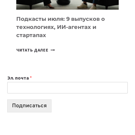
МОДЕЛЕЙ
ДЛЯ
УЧЕБЫ
Подкасты июля: 9 выпусков о
технологиях, ИИ-агентах и
стартапах
ПОДКАСТЫ
ЧИТАТЬ ДАЛЕЕ
ИЮЛЯ:
9
ВЫПУСКОВ
Эл. почта
*
О
ТЕХНОЛОГИЯХ,
ИИ-
АГЕНТАХ
Подписаться
И
СТАРТАПАХ