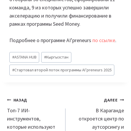
команда, 9 из которых успешно завершили
акселерацию и получили финансирование в
рамках программы Seed Money.
Подробнее о программе AI’preneurs
по ссылке
.
Метки
#
ASTANA HUB
#
Кыргызстан
записи:
#
Стартовал второй поток программы AI’preneurs 2025
Навигация
НАЗАД
ДАЛЕЕ
по
Топ-7 ИИ-
В Караганде
инструментов,
откроется центр по
записям
которые используют
аутсорсингу и