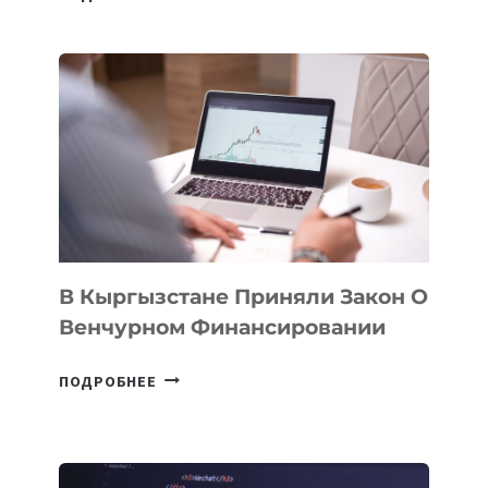
УЗБЕКИСТАНЕ
ПРОЙДЕТ
ПЕРВЫЙ
SILK
ROAD
FINANCE
&
TECHNOLOGY
FORUM
В Кыргызстане Приняли Закон О
Венчурном Финансировании
В
ПОДРОБНЕЕ
КЫРГЫЗСТАНЕ
ПРИНЯЛИ
ЗАКОН
О