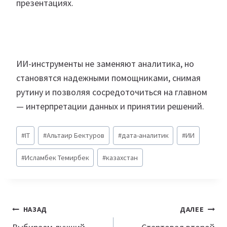
презентациях.
ИИ-инструменты не заменяют аналитика, но
становятся надежными помощниками, снимая
рутину и позволяя сосредоточиться на главном
— интерпретации данных и принятии решений.
Метки
#
IT
#
Альтаир Бектуров
#
дата-аналитик
#
ИИ
записи:
#
Исламбек Темирбек
#
казахстан
Навигация
НАЗАД
ДАЛЕЕ