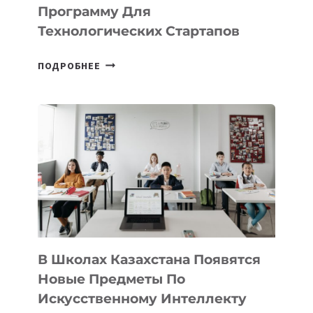
IT-
Программу Для
ПРЕДПРИНИМАТЕЛЬСТВО
Технологических Стартапов
ОТКРЫТ
ПОДРОБНЕЕ
НАБОР
В
DEAL
VELOCITY
BY
MOST
—
МЕЖДУНАРОДНУЮ
ПРОГРАММУ
ДЛЯ
ТЕХНОЛОГИЧЕСКИХ
В Школах Казахстана Появятся
СТАРТАПОВ
Новые Предметы По
Искусственному Интеллекту