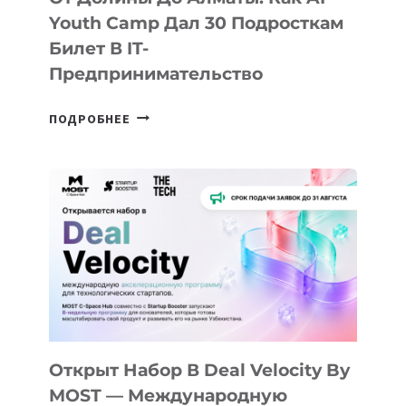
Youth Camp Дал 30 Подросткам
Билет В IT-
Предпринимательство
ОТ
ПОДРОБНЕЕ
ДОЛИНЫ
ДО
АЛМАТЫ:
КАК
AI
YOUTH
CAMP
ДАЛ
30
ПОДРОСТКАМ
БИЛЕТ
Открыт Набор В Deal Velocity By
В
MOST — Международную