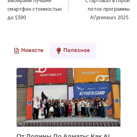
по
Выбираем лучший
Стартовал второй
смартфон стоимостью
поток программы
записям
до $500
AI’preneurs 2025
Новости
Полезное
От Долины До Алматы: Как AI