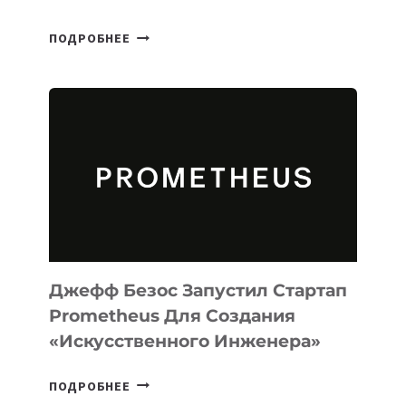
META
ПОДРОБНЕЕ
ВЫПУСТИЛА
ИИ-
АГЕНТА
MUSE
CODE
ДЛЯ
ПРОГРАММИРОВАНИЯ
НА
MACOS
И
LINUX
Джефф Безос Запустил Стартап
Prometheus Для Создания
«искусственного Инженера»
ДЖЕФФ
ПОДРОБНЕЕ
БЕЗОС