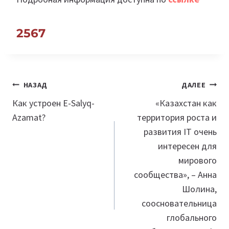
2567
Навигация
НАЗАД
ДАЛЕЕ
по
Как устроен E-Salyq-
«Казахстан как
Azamat?
территория роста и
записям
развития IT очень
интересен для
мирового
сообщества», – Анна
Шолина,
соосновательница
глобального