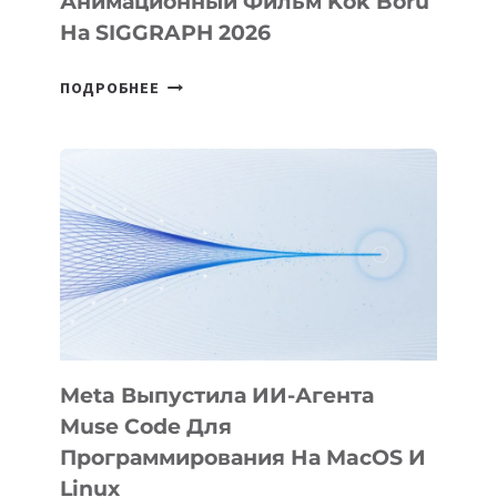
Анимационный Фильм Kök Börü
На SIGGRAPH 2026
HIGGSFIELD
ПОДРОБНЕЕ
ПРЕЗЕНТОВАЛА
АНИМАЦИОННЫЙ
ФИЛЬМ
KÖK
BÖRÜ
НА
SIGGRAPH
2026
Meta Выпустила ИИ-Агента
Muse Code Для
Программирования На MacOS И
Linux