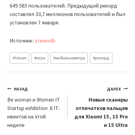
649 583 пользователей. Предыдущий рекорд
составлял 33,7 миллионов пользователей и был
установлен 7 января.
Источник:
steamdb
Метки
#
Steam
#
игра
#
мобильнаяигра
#
рекорд
записи:
Навигация
НАЗАД
ДАЛЕЕ
по
Be woman и Women IT
Новые сканеры
Startup exhibition: 8 IT-
отпечатков пальцев
записям
ивентов на этой
для Xiaomi 15, 15 Pro
неделе
и 15 Ultra