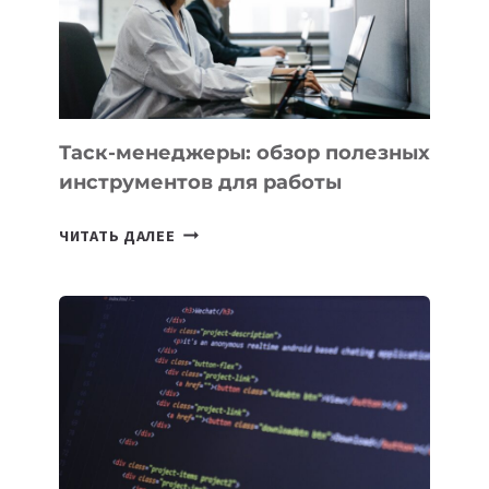
ЗАДАЧИ
ЕМУ
МОЖНО
ПОРУЧИТЬ
УЖЕ
СЕГОДНЯ
Таск-менеджеры: обзор полезных
инструментов для работы
ТАСК-
ЧИТАТЬ ДАЛЕЕ
МЕНЕДЖЕРЫ:
ОБЗОР
ПОЛЕЗНЫХ
ИНСТРУМЕНТОВ
ДЛЯ
РАБОТЫ