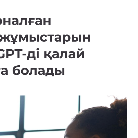
рналған
у жұмыстарын
GPT-ді қалай
ға болады