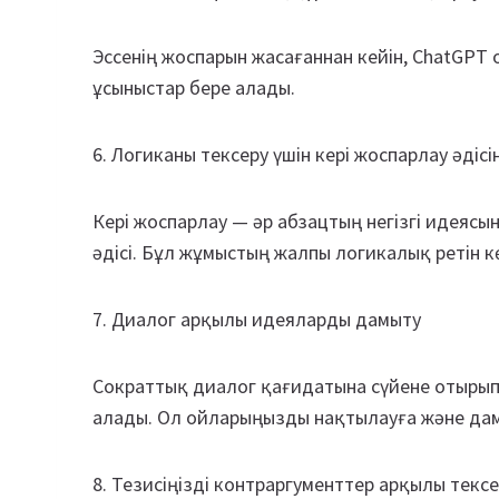
Эссенің жоспарын жасағаннан кейін, ChatGPT
ұсыныстар бере алады.
6. Логиканы тексеру үшін кері жоспарлау әдіс
Кері жоспарлау — әр абзацтың негізгі идеясы
әдісі. Бұл жұмыстың жалпы логикалық ретін к
7. Диалог арқылы идеяларды дамыту
Сократтық диалог қағидатына сүйене отырып,
алады. Ол ойларыңызды нақтылауға және дам
8. Тезисіңізді контраргументтер арқылы текс