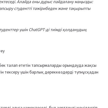
ектеседі. Алайда оны дұрыс пайдалану маңызды:
тапсыру студентті тәжірибеден және тақырыпты
студенттер үшін ChatGPT-ді тиімді қолданудың
теу
бек талап ететін тапсырмаларды орындауда жақсы
гін тексеру үшін барлық дереккөздерді түпнұсқадан
терді алуға көмектеседі, бұл зерттеуді жеңілдетіп,