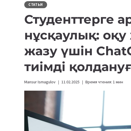
СТАТЬИ
Студенттерге а
нұсқаулық: оқ
жазу үшін Chat
тиімді қолдану
Mansur Ismagulov
11.02.2025
Время чтения:
1
мин