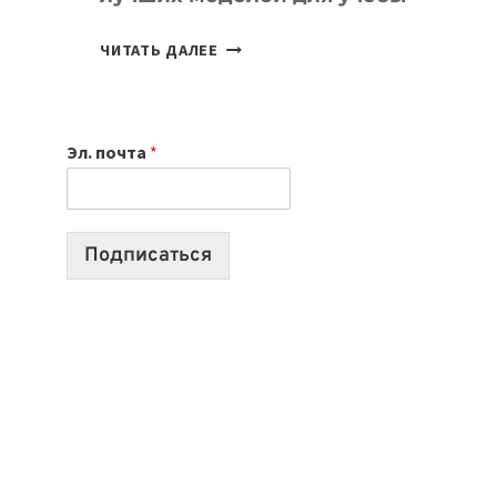
КАКОЙ
ЧИТАТЬ ДАЛЕЕ
НОУТБУК
ВЫБРАТЬ
К
Эл. почта
*
УЧЕБНОМУ
ГОДУ
2026:
10
Подписаться
ЛУЧШИХ
МОДЕЛЕЙ
ДЛЯ
УЧЕБЫ