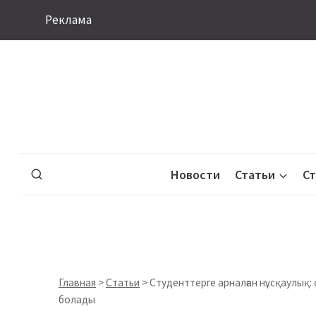
Перейти
Реклама
к
содержимому
Новости
Статьи
С
Главная
>
Статьи
>
Студенттерге арналған нұсқаулық: 
болады