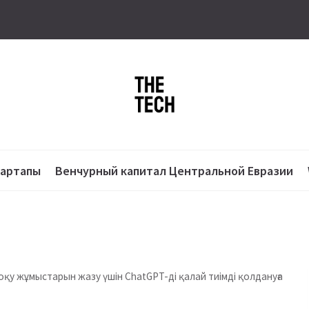
тартапы
Венчурный капитал Центральной Евразии
оқу жұмыстарын жазу үшін ChatGPT-ді қалай тиімді қолдануға