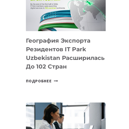
ПРЕДМЕТЫ
ПО
ИСКУССТВЕННОМУ
ИНТЕЛЛЕКТУ
География Экспорта
Резидентов IT Park
Uzbekistan Расширилась
До 102 Стран
ГЕОГРАФИЯ
ПОДРОБНЕЕ
ЭКСПОРТА
РЕЗИДЕНТОВ
IT
PARK
UZBEKISTAN
РАСШИРИЛАСЬ