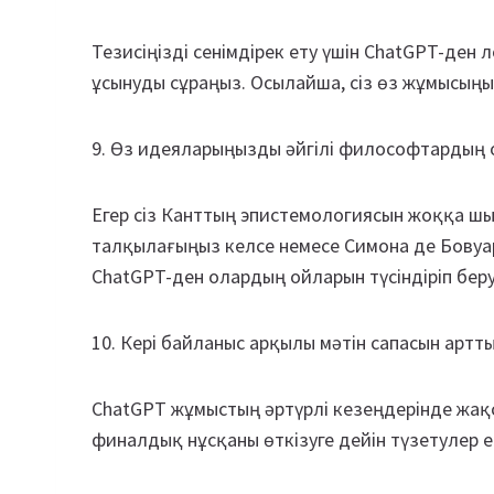
Тезисіңізді сенімдірек ету үшін ChatGPT-ден
ұсынуды сұраңыз. Осылайша, сіз өз жұмысың
9. Өз идеяларыңызды әйгілі философтардың
Егер сіз Канттың эпистемологиясын жоққа ш
талқылағыңыз келсе немесе Симона де Бовуар
ChatGPT-ден олардың ойларын түсіндіріп беру
10. Кері байланыс арқылы мәтін сапасын артт
ChatGPT жұмыстың әртүрлі кезеңдерінде жақ
финалдық нұсқаны өткізуге дейін түзетулер ен