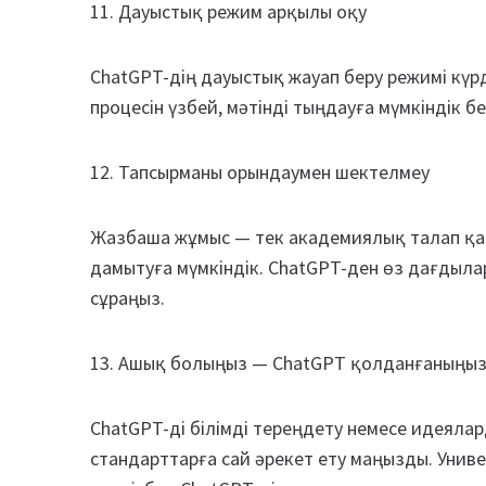
11. Дауыстық режим арқылы оқу
ChatGPT-дің дауыстық жауап беру режимі күрд
процесін үзбей, мәтінді тыңдауға мүмкіндік бе
12. Тапсырманы орындаумен шектелмеу
Жазбаша жұмыс — тек академиялық талап қана
дамытуға мүмкіндік. ChatGPT-ден өз дағдыл
сұраңыз.
13. Ашық болыңыз — ChatGPT қолданғаныңыз
ChatGPT-ді білімді тереңдету немесе идеяла
стандарттарға сай әрекет ету маңызды. Унив