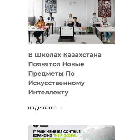
DEAL
VELOCITY
BY
MOST
—
МЕЖДУНАРОДНУЮ
ПРОГРАММУ
В Школах Казахстана
ДЛЯ
ТЕХНОЛОГИЧЕСКИХ
Появятся Новые
СТАРТАПОВ
Предметы По
Искусственному
Интеллекту
В
ПОДРОБНЕЕ
ШКОЛАХ
КАЗАХСТАНА
ПОЯВЯТСЯ
НОВЫЕ