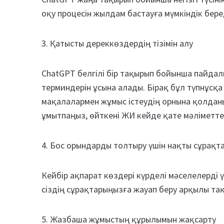
оқу процесін жылдам бастауға мүмкіндік бере
3. Қатысты дереккөздердің тізімін алу
ChatGPT белгілі бір тақырып бойынша пайда
терминдерін ұсына алады. Бірақ бұл түпнұсқ
мақалалармен жұмыс істеудің орнына қолдан
ұмытпаңыз, өйткені ЖИ кейде қате мәліметте
4. Бос орындарды толтыру үшін нақты сұрақт
Кейбір ақпарат көздері күрделі мәселелерді ү
сіздің сұрақтарыңызға жауап беру арқылы тақ
5. Жазбаша жұмыстың құрылымын жақсарту