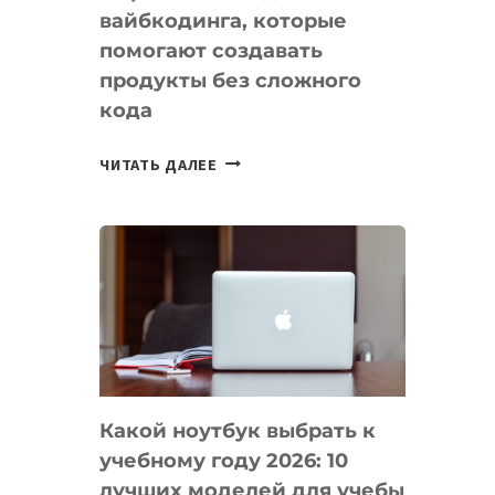
вайбкодинга, которые
помогают создавать
продукты без сложного
кода
7
ЧИТАТЬ ДАЛЕЕ
ПРИЛОЖЕНИЙ
ДЛЯ
ВАЙБКОДИНГА,
КОТОРЫЕ
ПОМОГАЮТ
СОЗДАВАТЬ
ПРОДУКТЫ
БЕЗ
СЛОЖНОГО
Какой ноутбук выбрать к
КОДА
учебному году 2026: 10
лучших моделей для учебы