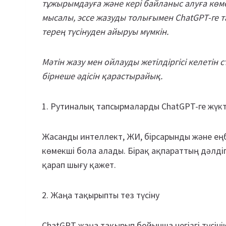
тұжырымдауға және кері байланыс алуға көм
мысалы, эссе жазуды толығымен ChatGPT-ге 
терең түсінуден айыруы мүмкін.
Мәтін жазу мен ойлауды жетілдіргісі келетін 
бірнеше әдісін қарастырайық.
1. Рутиналық тапсырмаларды ChatGPT-ге жүк
Жасанды интеллект, ЖИ, бірсарынды және ең
көмекші бола алады. Бірақ ақпараттың дәлді
қарап шығу қажет.
2. Жаңа тақырыпты тез түсіну
ChatGPT жаңа тақырып бойынша негізгі түсінік