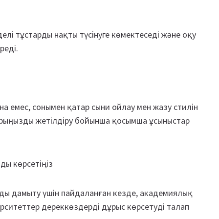
елі тұстарды нақты түсінуге көмектеседі және оқу
реді.
 емес, сонымен қатар сыни ойлау мен жазу стилін
арыңызды жетілдіру бойынша қосымша ұсыныстар
ды көрсетіңіз
рды дамыту үшін пайдаланған кезде, академиялық
ерситеттер дереккөздерді дұрыс көрсетуді талап