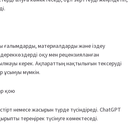
ді.
лы ғалымдарды, материалдарды және іздеу
а дереккөздерді оқу мен рецензияланған
ылмауы керек. Ақпараттың нақтылығын тексеруді
р ұсынуы мүмкін.
ар қою
стірт немесе жасырын түрде түсіндіреді. ChatGPT
ырыпты тереңірек түсінуге көмектеседі.