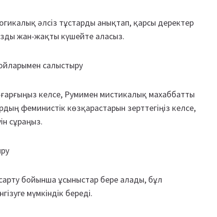
 логикалық әлсіз тұстарды анықтап, қарсы деректер
ызды жан-жақты күшейте аласыз.
 ойларымен салыстыру
ығарғыңыз келсе, Румимен мистикалық махаббатты
дың феминистік көзқарастарын зерттегіңіз келсе,
ін сұраңыз.
ыру
сарту бойынша ұсыныстар бере алады, бұл
гізуге мүмкіндік береді.