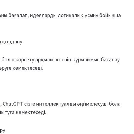
 оны бағалап, идеяларды логикалық ұсыну бойынша
ін қолдану
н бөліп көрсету арқылы эссенің құрылымын бағалау
өруге көмектеседі.
 ChatGPT сізге интеллектуалды әңгімелесуші бола
ытуға көмектеседі.
еру