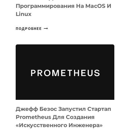
Программирования На MacOS И
Linux
META
ПОДРОБНЕЕ
ВЫПУСТИЛА
ИИ-
АГЕНТА
MUSE
CODE
ДЛЯ
ПРОГРАММИРОВАНИЯ
НА
MACOS
И
LINUX
Джефф Безос Запустил Стартап
Prometheus Для Создания
«искусственного Инженера»