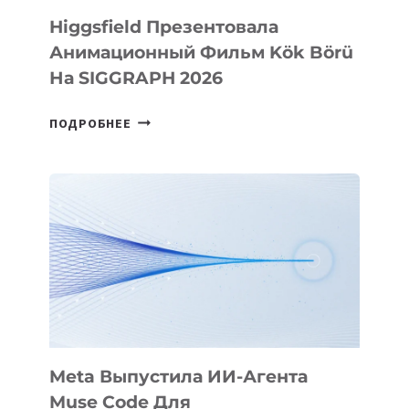
Higgsfield Презентовала
Анимационный Фильм Kök Börü
На SIGGRAPH 2026
HIGGSFIELD
ПОДРОБНЕЕ
ПРЕЗЕНТОВАЛА
АНИМАЦИОННЫЙ
ФИЛЬМ
KÖK
BÖRÜ
НА
SIGGRAPH
2026
Meta Выпустила ИИ-Агента
Muse Code Для