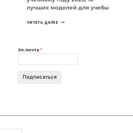
лучших моделей для учебы
КАКОЙ
ЧИТАТЬ ДАЛЕЕ
НОУТБУК
ВЫБРАТЬ
К
Эл. почта
*
УЧЕБНОМУ
ГОДУ
2026:
10
Подписаться
ЛУЧШИХ
МОДЕЛЕЙ
ДЛЯ
УЧЕБЫ