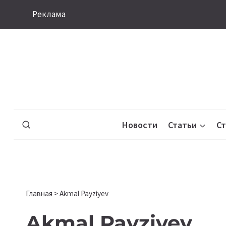
Перейти
Реклама
к
содержимому
Новости
Статьи
С
Главная
>
Akmal Payziyev
Akmal Payziyev