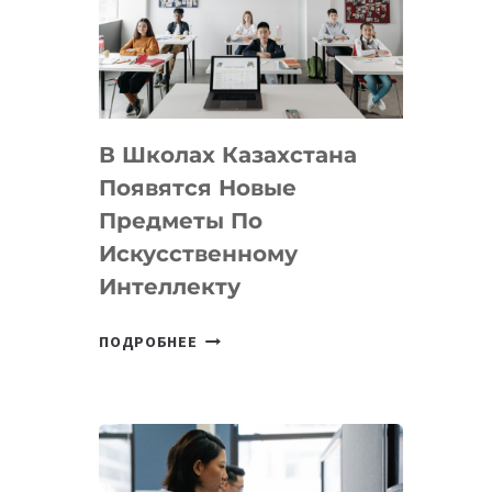
BY
MOST
—
МЕЖДУНАРОДНУЮ
ПРОГРАММУ
В Школах Казахстана
ДЛЯ
ТЕХНОЛОГИЧЕСКИХ
Появятся Новые
СТАРТАПОВ
Предметы По
Искусственному
Интеллекту
В
ПОДРОБНЕЕ
ШКОЛАХ
КАЗАХСТАНА
ПОЯВЯТСЯ
НОВЫЕ
ПРЕДМЕТЫ