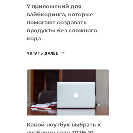
7 приложений для
вайбкодинга, которые
помогают создавать
продукты без сложного
кода
7
ЧИТАТЬ ДАЛЕЕ
ПРИЛОЖЕНИЙ
ДЛЯ
ВАЙБКОДИНГА,
КОТОРЫЕ
ПОМОГАЮТ
СОЗДАВАТЬ
ПРОДУКТЫ
БЕЗ
СЛОЖНОГО
Какой ноутбук выбрать к
КОДА
учебному году 2026: 10