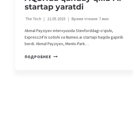
startap yaratdi
The Tech
22.05.2025
Время чтения:
7
мин
Akmal Payziyev intervyusida Stenforddagi oʻqishi,
Express24’ni sotishi va Numeo.ai startapi haqida gapirib
berdi. Akmal Payziyev, Menlo-Park…
OʻZBEKISTONLIK
ПОДРОБНЕЕ
TADBIRKOR
YANDEKSGA
KOMPANIYASINI
SOTIB,
AQSHDA
QANDAY
QILIB
AI-
STARTAP
YARATDI