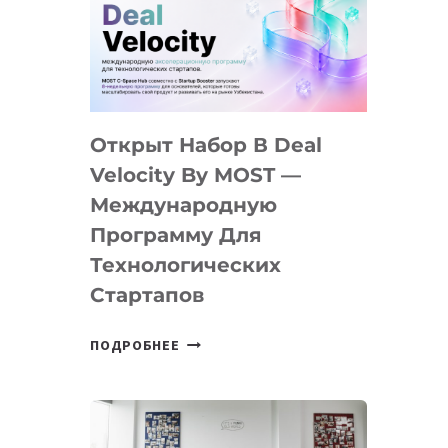
AI
YOUTH
CAMP
ДАЛ
30
Открыт Набор В Deal
ПОДРОСТКАМ
БИЛЕТ
Velocity By MOST —
В
Международную
IT-
Программу Для
ПРЕДПРИНИМАТЕЛЬСТВО
Технологических
Стартапов
ОТКРЫТ
ПОДРОБНЕЕ
НАБОР
В
DEAL
VELOCITY