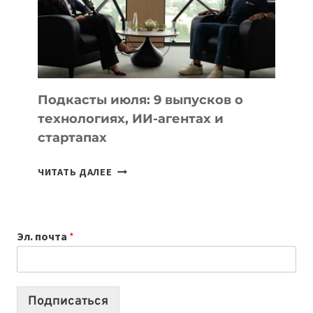
2026:
10
ЛУЧШИХ
МОДЕЛЕЙ
ДЛЯ
УЧЕБЫ
Подкасты июля: 9 выпусков о
технологиях, ИИ-агентах и
стартапах
ПОДКАСТЫ
ЧИТАТЬ ДАЛЕЕ
ИЮЛЯ:
9
ВЫПУСКОВ
Эл. почта
*
О
ТЕХНОЛОГИЯХ,
ИИ-
АГЕНТАХ
Подписаться
И