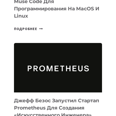
Muse Code Для
Программирования На MacOS И
Linux
META
ПОДРОБНЕЕ
ВЫПУСТИЛА
ИИ-
АГЕНТА
MUSE
CODE
ДЛЯ
ПРОГРАММИРОВАНИЯ
НА
MACOS
И
LINUX
Джефф Безос Запустил Стартап
Prometheus Для Создания
«искусственного Инженера»