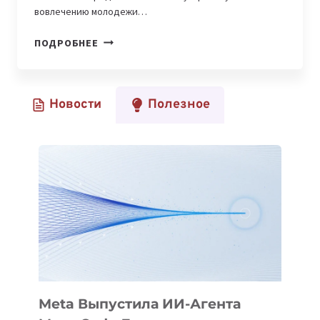
вовлечению молодежи…
УЗБЕКИСТАН
ПОДРОБНЕЕ
УСПЕШНО
ОРГАНИЗОВАЛ
АЗИАТСКО-
Новости
Полезное
ТИХООКЕАНСКУЮ
ОЛИМПИАДУ
ПО
ИНФОРМАТИКЕ
2025
И
ЗАВОЕВАЛ
3
МЕДАЛИ
Meta Выпустила ИИ-Агента