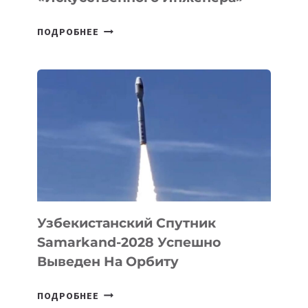
ДЖЕФФ
ПОДРОБНЕЕ
БЕЗОС
ЗАПУСТИЛ
СТАРТАП
PROMETHEUS
ДЛЯ
СОЗДАНИЯ
«ИСКУССТВЕННОГО
ИНЖЕНЕРА»
Узбекистанский Спутник
Samarkand-2028 Успешно
Выведен На Орбиту
УЗБЕКИСТАНСКИЙ
ПОДРОБНЕЕ