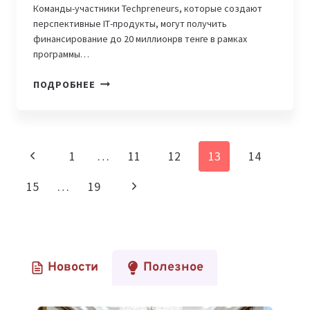
Команды-участники Techpreneurs, которые создают
перспективные ІТ-продукты, могут получить
финансирование до 20 миллионрв тенге в рамках
программы…
ASTANA
ПОДРОБНЕЕ
HUB
ОТКРЫЛ
ПРИЕМ
ЗАЯВОК
Навигация
Предыдущая
1
…
11
12
13
14
НА
по
ПРОГРАММУ
страница
Следующая
15
…
19
НЕПРЕРЫВНОЙ
страницам
ПОДДЕРЖКИ
страница
СТАРТАПОВ
TECHPRENEURS
Новости
Полезное