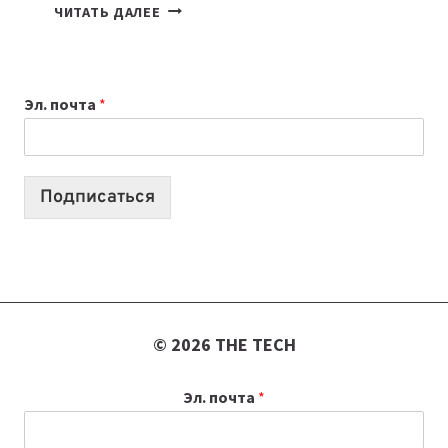
7
ЧИТАТЬ ДАЛЕЕ
ПРИЛОЖЕНИЙ
ДЛЯ
ВАЙБКОДИНГА,
Эл. почта
*
КОТОРЫЕ
ПОМОГАЮТ
СОЗДАВАТЬ
ПРОДУКТЫ
Подписаться
БЕЗ
СЛОЖНОГО
КОДА
© 2026 THE TECH
Эл. почта
*