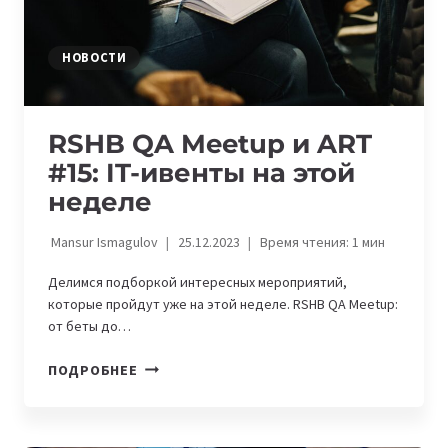
НОВОСТИ
RSHB QA Meetup и ART
#15: IT-ивенты на этой
неделе
Mansur Ismagulov
25.12.2023
Время чтения:
1
мин
Делимся подборкой интересных мероприятий,
которые пройдут уже на этой неделе. RSHB QA Meetup:
от беты до…
RSHB
ПОДРОБНЕЕ
QA
MEETUP
И