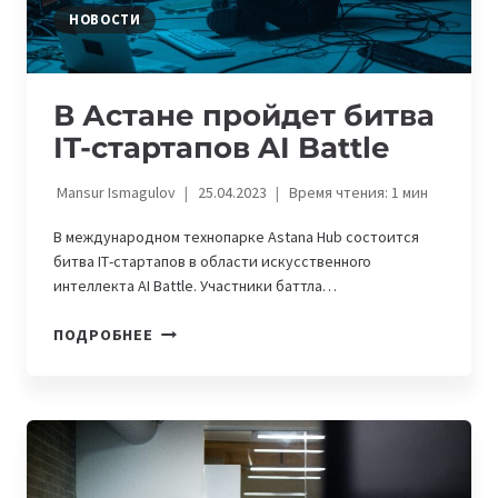
СФЕРЕ
НОВОСТИ
ИСКУССТВЕННОГО
ИНТЕЛЛЕКТА
В Астане пройдет битва
IT-стартапов AI Battle
Mansur Ismagulov
25.04.2023
Время чтения:
1
мин
В международном технопарке Astana Hub состоится
битва ІТ-стартапов в области искусственного
интеллекта AI Battle. Участники баттла…
В
ПОДРОБНЕЕ
АСТАНЕ
ПРОЙДЕТ
БИТВА
IT-
СТАРТАПОВ
AI