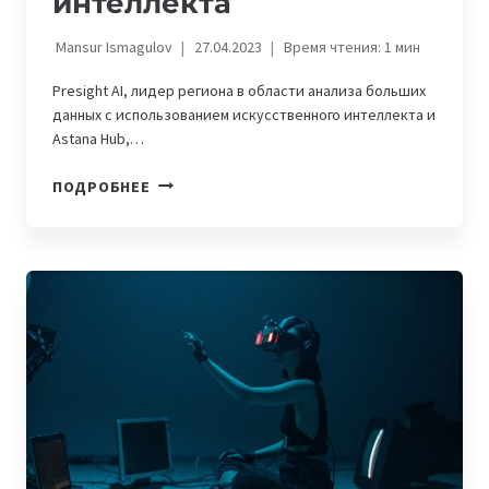
интеллекта
Mansur Ismagulov
27.04.2023
Время чтения:
1
мин
Presight AI, лидер региона в области анализа больших
данных с использованием искусственного интеллекта и
Astana Hub,…
PRESIGHT
ПОДРОБНЕЕ
AI
И
ASTANA
HUB
ПРОВЕЛИ
AI
BATTLE
—
БИТВУ
ІТ-
СТАРТАПОВ
В