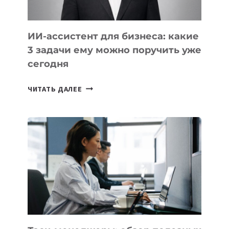
ИИ-ассистент для бизнеса: какие
3 задачи ему можно поручить уже
сегодня
ИИ-
ЧИТАТЬ ДАЛЕЕ
АССИСТЕНТ
ДЛЯ
БИЗНЕСА:
КАКИЕ
3
ЗАДАЧИ
ЕМУ
МОЖНО
ПОРУЧИТЬ
УЖЕ
СЕГОДНЯ