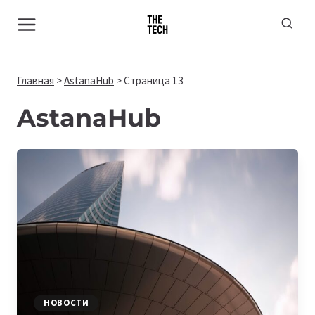
Перейти
к
содержимому
Главная
>
AstanaHub
>
Страница 13
AstanaHub
НОВОСТИ