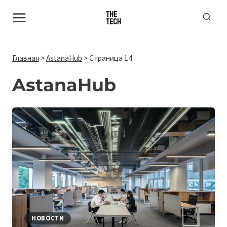
Перейти
к
содержимому
Главная
>
AstanaHub
>
Страница 14
AstanaHub
НОВОСТИ