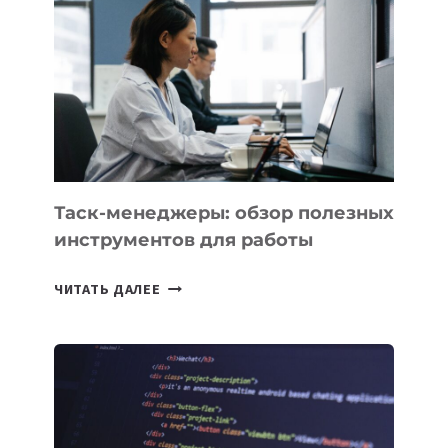
БИЗНЕСА:
КАКИЕ
3
ЗАДАЧИ
ЕМУ
МОЖНО
ПОРУЧИТЬ
УЖЕ
СЕГОДНЯ
Таск-менеджеры: обзор полезных
инструментов для работы
ТАСК-
ЧИТАТЬ ДАЛЕЕ
МЕНЕДЖЕРЫ:
ОБЗОР
ПОЛЕЗНЫХ
ИНСТРУМЕНТОВ
ДЛЯ
РАБОТЫ