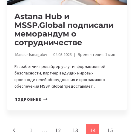
Astana Hub и
MSSP.Global подписали
меморандум о
сотрудничестве
Mansur Ismagulov
04.03.2023
Время чтения:
1
мин
Разработчик провайдер услуг информационной
безопасности, партнер ведущих мировых
производителей оборудования и программного
обеспечения MSSP. Global предоставляет…
ASTANA
ПОДРОБНЕЕ
HUB
И
MSSP.GLOBAL
ПОДПИСАЛИ
Навигация
Предыдущая
1
…
12
13
14
15
МЕМОРАНДУМ