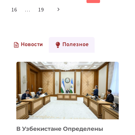
по
О
страница
Следующая
16
…
19
СОТРУДНИЧЕСТВЕ
страницам
страница
Новости
Полезное
В Узбекистане Определены