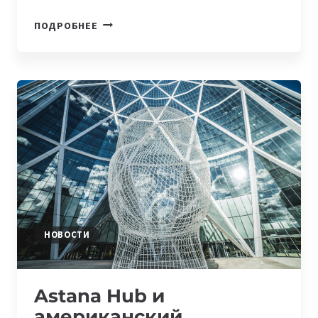
В
ПОДРОБНЕЕ
ASTANA
HUB
ИДЕТ
НАБОР
ІТ-
СТАРТАПОВ
НА
SCALERATOR
НОВОСТИ
Astana Hub и
американский