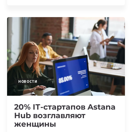
STARTUP
GARAGE
И
ДРУГИЕ
ПРОГРАММЫ
ДЛЯ
СТАРТАПОВ
ЦЕНТРАЛЬНОЙ
АЗИИ
НОВОСТИ
20% ІТ-стартапов Astana
Hub возглавляют
женщины