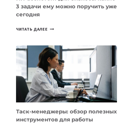
3 задачи ему можно поручить уже
сегодня
ИИ-
ЧИТАТЬ ДАЛЕЕ
АССИСТЕНТ
ДЛЯ
БИЗНЕСА:
КАКИЕ
3
ЗАДАЧИ
ЕМУ
МОЖНО
ПОРУЧИТЬ
УЖЕ
СЕГОДНЯ
Таск-менеджеры: обзор полезных
инструментов для работы
ТАСК-