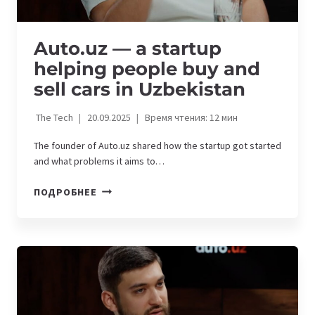
Auto.uz — a startup
helping people buy and
sell cars in Uzbekistan
The Tech
20.09.2025
Время чтения:
12
мин
The founder of Auto.uz shared how the startup got started
and what problems it aims to…
AUTO.UZ
ПОДРОБНЕЕ
—
A
STARTUP
HELPING
PEOPLE
BUY
AND