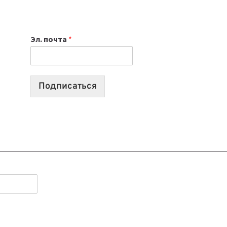
НОУТБУК
ВЫБРАТЬ
К
Эл. почта
*
УЧЕБНОМУ
ГОДУ
2026:
10
Подписаться
ЛУЧШИХ
МОДЕЛЕЙ
ДЛЯ
УЧЕБЫ