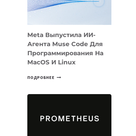
НА
SIGGRAPH
2026
Meta Выпустила ИИ-
Агента Muse Code Для
Программирования На
MacOS И Linux
META
ПОДРОБНЕЕ
ВЫПУСТИЛА
ИИ-
АГЕНТА
MUSE
CODE
ДЛЯ
ПРОГРАММИРОВАНИЯ