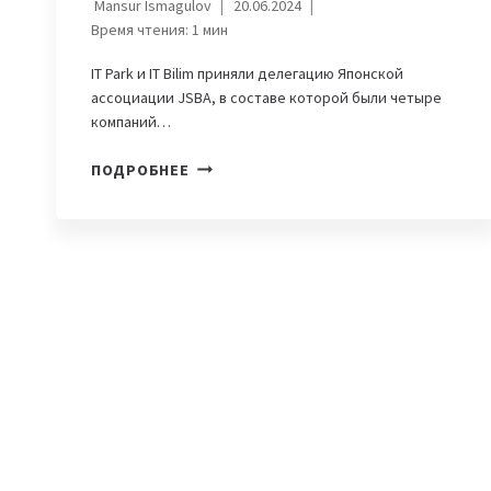
Mansur Ismagulov
20.06.2024
Время чтения:
1
мин
IT Park и IT Bilim приняли делегацию Японской
ассоциации JSBA, в составе которой были четыре
компаний…
РАСТЕТ
ПОДРОБНЕЕ
ИНТЕРЕС
ЯПОНСКИХ
КОМПАНИЙ
К
IT-
РЫНКУ
УЗБЕКИСТАНА