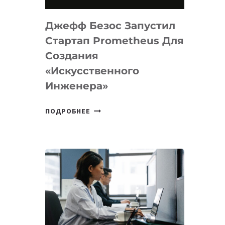
НА
MACOS
Джефф Безос Запустил
И
LINUX
Стартап Prometheus Для
Создания
«искусственного
Инженера»
ДЖЕФФ
ПОДРОБНЕЕ
БЕЗОС
ЗАПУСТИЛ
СТАРТАП
PROMETHEUS
ДЛЯ
СОЗДАНИЯ
«ИСКУССТВЕННОГО
ИНЖЕНЕРА»