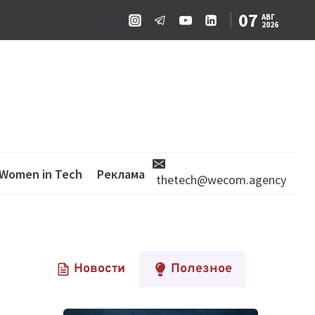
07
АВГ
2026
Women in Tech
Реклама
thetech@wecom.agency
Новости
Полезное