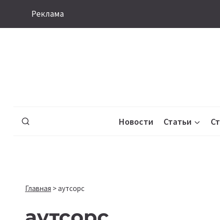
Перейти
Реклама
к
содержимому
Новости
Статьи
С
Главная
>
аутсорс
аутсорс