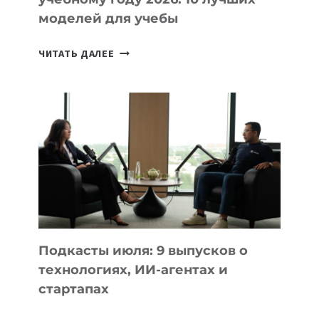
моделей для учебы
КАКОЙ
ЧИТАТЬ ДАЛЕЕ
НОУТБУК
ВЫБРАТЬ
К
УЧЕБНОМУ
ГОДУ
2026:
10
ЛУЧШИХ
МОДЕЛЕЙ
ДЛЯ
УЧЕБЫ
Подкасты июля: 9 выпусков о
технологиях, ИИ-агентах и
стартапах