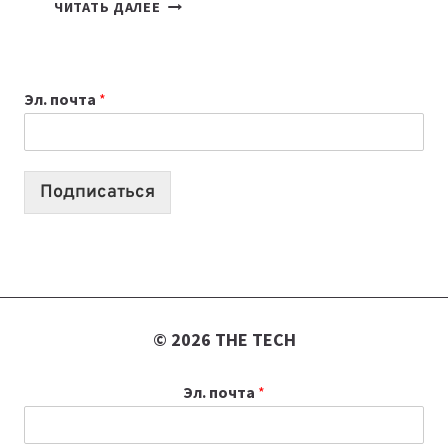
ПОДКАСТЫ
ЧИТАТЬ ДАЛЕЕ
ИЮЛЯ:
9
ВЫПУСКОВ
Эл. почта
*
О
ТЕХНОЛОГИЯХ,
ИИ-
АГЕНТАХ
Подписаться
И
СТАРТАПАХ
© 2026 THE TECH
Эл. почта
*