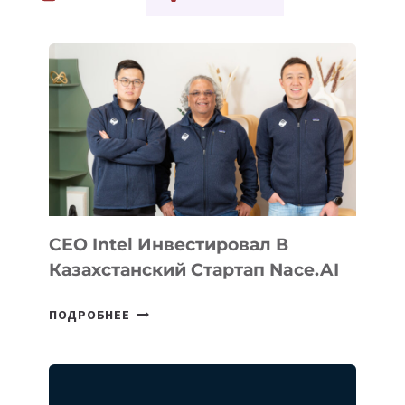
ФЕСТИВАЛЬ
BANZAI
И
МУЛЬТИФАНДОМНЫЙ
ФЕСТИВАЛЬ
BISHCON
CEO Intel Инвестировал В
Казахстанский Стартап Nace.AI
CEO
ПОДРОБНЕЕ
INTEL
ИНВЕСТИРОВАЛ
В
КАЗАХСТАНСКИЙ