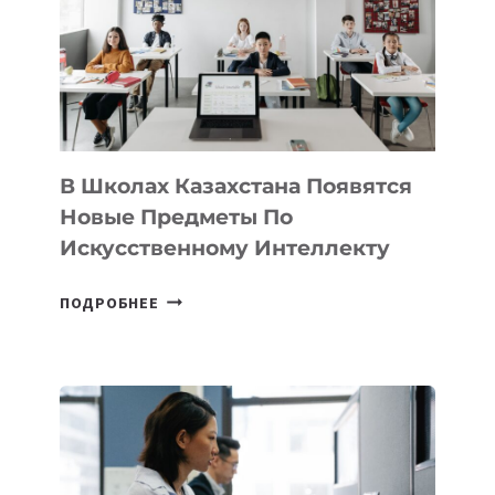
BY
MOST
—
МЕЖДУНАРОДНУЮ
ПРОГРАММУ
ДЛЯ
ТЕХНОЛОГИЧЕСКИХ
В Школах Казахстана Появятся
СТАРТАПОВ
Новые Предметы По
Искусственному Интеллекту
В
ПОДРОБНЕЕ
ШКОЛАХ
КАЗАХСТАНА
ПОЯВЯТСЯ
НОВЫЕ
ПРЕДМЕТЫ
ПО
ИСКУССТВЕННОМУ