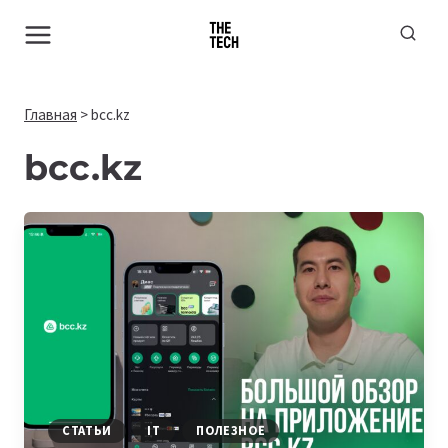
Перейти
к
содержимому
Главная
>
bcc.kz
bcc.kz
СТАТЬИ
IT
ПОЛЕЗНОЕ