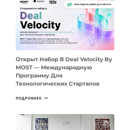
КАК
AI
YOUTH
CAMP
ДАЛ
30
ПОДРОСТКАМ
БИЛЕТ
Открыт Набор В Deal Velocity By
В
MOST — Международную
IT-
Программу Для
ПРЕДПРИНИМАТЕЛЬСТВО
Технологических Стартапов
ОТКРЫТ
ПОДРОБНЕЕ
НАБОР
В
DEAL
VELOCITY