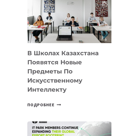
DEAL
VELOCITY
BY
MOST
—
МЕЖДУНАРОДНУЮ
ПРОГРАММУ
В Школах Казахстана
ДЛЯ
ТЕХНОЛОГИЧЕСКИХ
Появятся Новые
СТАРТАПОВ
Предметы По
Искусственному
Интеллекту
В
ПОДРОБНЕЕ
ШКОЛАХ
КАЗАХСТАНА
ПОЯВЯТСЯ
НОВЫЕ