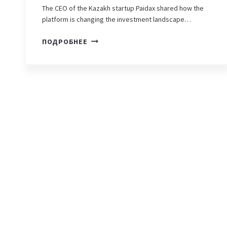
The CEO of the Kazakh startup Paidax shared how the
platform is changing the investment landscape…
PAIDAX
ПОДРОБНЕЕ
—
A
SOCIAL
INVESTMENT
PLATFORM