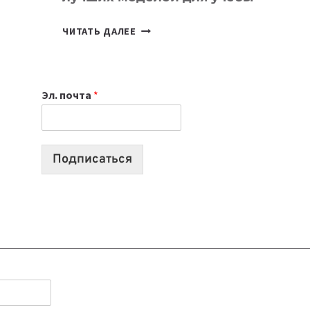
КАКОЙ
ЧИТАТЬ ДАЛЕЕ
НОУТБУК
ВЫБРАТЬ
К
Эл. почта
*
УЧЕБНОМУ
ГОДУ
2026:
10
Подписаться
ЛУЧШИХ
МОДЕЛЕЙ
ДЛЯ
УЧЕБЫ