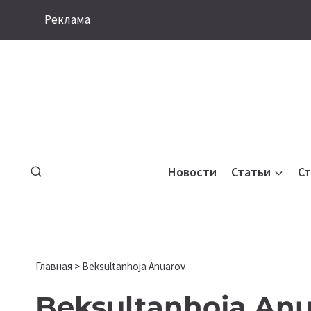
Перейти
Реклама
к
содержимому
Новости
Статьи
С
Главная
>
Beksultanhoja Anuarov
Beksultanhoja An