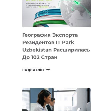
ПРЕДМЕТЫ
ПО
ИСКУССТВЕННОМУ
ИНТЕЛЛЕКТУ
География Экспорта
Резидентов IT Park
Uzbekistan Расширилась
До 102 Стран
ГЕОГРАФИЯ
ПОДРОБНЕЕ
ЭКСПОРТА
РЕЗИДЕНТОВ
IT
PARK
UZBEKISTAN
РАСШИРИЛАСЬ