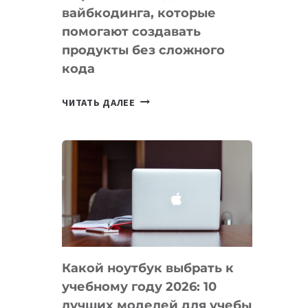
вайбкодинга, которые
помогают создавать
продукты без сложного
кода
7
ЧИТАТЬ ДАЛЕЕ
ПРИЛОЖЕНИЙ
ДЛЯ
ВАЙБКОДИНГА,
КОТОРЫЕ
ПОМОГАЮТ
СОЗДАВАТЬ
ПРОДУКТЫ
БЕЗ
СЛОЖНОГО
Какой ноутбук выбрать к
КОДА
учебному году 2026: 10
лучших моделей для учебы