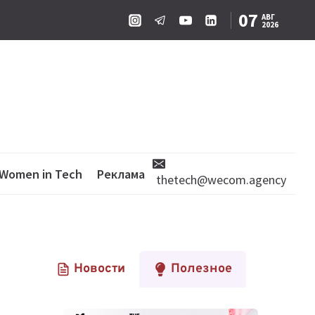
07
АВГ
2026
Women in Tech
Реклама
thetech@wecom.agency
Новости
Полезное