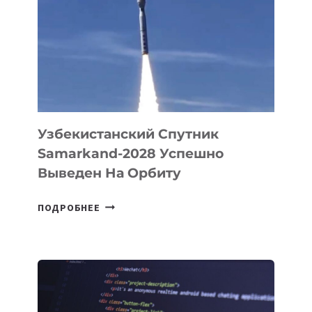
PROMETHEUS
ДЛЯ
СОЗДАНИЯ
«ИСКУССТВЕННОГО
ИНЖЕНЕРА»
Узбекистанский Спутник
Samarkand-2028 Успешно
Выведен На Орбиту
УЗБЕКИСТАНСКИЙ
ПОДРОБНЕЕ
СПУТНИК
SAMARKAND-
2028
УСПЕШНО
ВЫВЕДЕН
НА