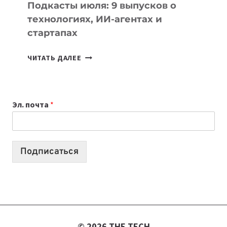
УЧЕБЫ
Подкасты июля: 9 выпусков о
технологиях, ИИ-агентах и
стартапах
ПОДКАСТЫ
ЧИТАТЬ ДАЛЕЕ
ИЮЛЯ:
9
ВЫПУСКОВ
Эл. почта
*
О
ТЕХНОЛОГИЯХ,
ИИ-
АГЕНТАХ
Подписаться
И
СТАРТАПАХ
© 2026 THE TECH