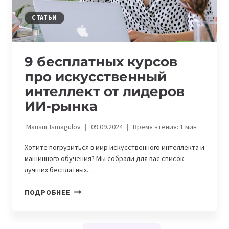
СТАТЬИ
9 бесплатных курсов
про искусственный
интеллект от лидеров
ИИ-рынка
Mansur Ismagulov
09.09.2024
Время чтения:
1
мин
Хотите погрузиться в мир искусственного интеллекта и
машинного обучения? Мы собрали для вас список
лучших бесплатных…
9
ПОДРОБНЕЕ
БЕСПЛАТНЫХ
КУРСОВ
ПРО