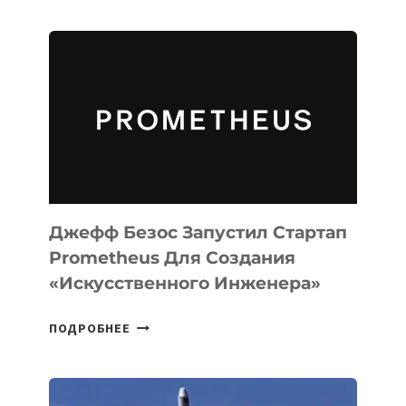
ИИ-
АГЕНТА
MUSE
CODE
ДЛЯ
ПРОГРАММИРОВАНИЯ
НА
MACOS
И
LINUX
Джефф Безос Запустил Стартап
Prometheus Для Создания
«искусственного Инженера»
ДЖЕФФ
ПОДРОБНЕЕ
БЕЗОС
ЗАПУСТИЛ
СТАРТАП