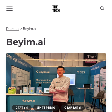
Перейти
к
содержимому
Главная
>
Beyim.ai
Beyim.ai
СТАТЬИ
ИНТЕРВЬЮ
СТАРТАПЫ