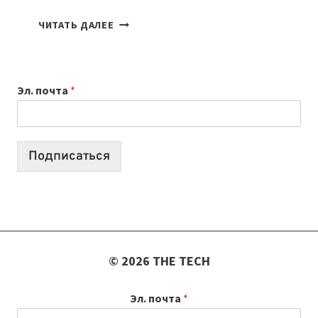
КАКОЙ
ЧИТАТЬ ДАЛЕЕ
НОУТБУК
ВЫБРАТЬ
К
Эл. почта
*
УЧЕБНОМУ
ГОДУ
2026:
10
Подписаться
ЛУЧШИХ
МОДЕЛЕЙ
ДЛЯ
УЧЕБЫ
© 2026 THE TECH
Эл. почта
*