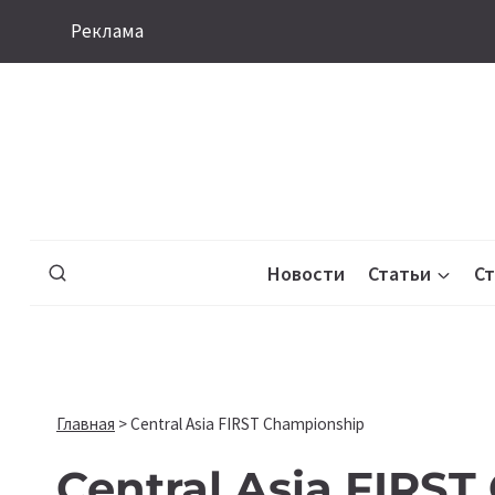
Перейти
Реклама
к
содержимому
Новости
Статьи
С
Главная
>
Central Asia FIRST Championship
Central Asia FIRS