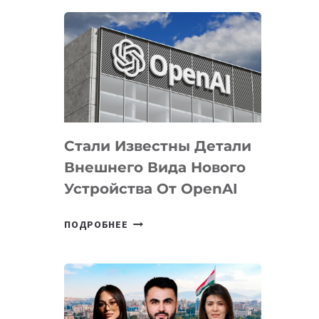
ОПРЕДЕЛЕНЫ
ПРИОРИТЕТНЫЕ
ЗАДАЧИ
ПО
РАЗВИТИЮ
ЭКОСИСТЕМЫ
ИСКУССТВЕННОГО
ИНТЕЛЛЕКТА
Стали Известны Детали
Внешнего Вида Нового
Устройства От OpenAI
СТАЛИ
ПОДРОБНЕЕ
ИЗВЕСТНЫ
ДЕТАЛИ
ВНЕШНЕГО
ВИДА
НОВОГО