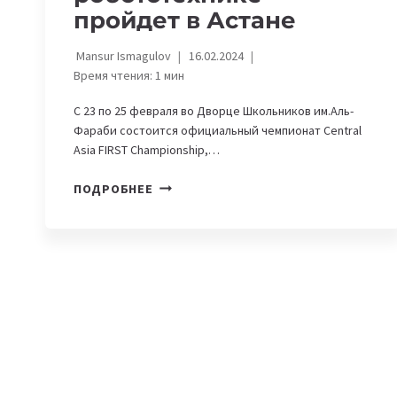
пройдет в Астане
Mansur Ismagulov
16.02.2024
Время чтения:
1
мин
С 23 по 25 февраля во Дворце Школьников им.Аль-
Фараби состоится официальный чемпионат Central
Asia FIRST Championship,…
КРУПНЕЙШИЙ
ПОДРОБНЕЕ
В
ЦЕНТРАЛЬНОЙ
АЗИИ
ЧЕМПИОНАТ
ПО
РОБОТОТЕХНИКЕ
ПРОЙДЕТ
В
АСТАНЕ