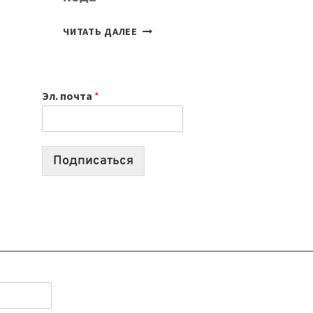
7
ЧИТАТЬ ДАЛЕЕ
ПРИЛОЖЕНИЙ
ДЛЯ
ВАЙБКОДИНГА,
Эл. почта
*
КОТОРЫЕ
ПОМОГАЮТ
СОЗДАВАТЬ
ПРОДУКТЫ
Подписаться
БЕЗ
СЛОЖНОГО
КОДА