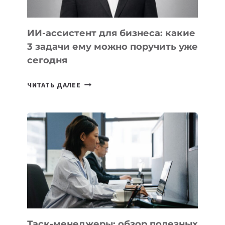
ИИ-ассистент для бизнеса: какие
3 задачи ему можно поручить уже
сегодня
ИИ-
ЧИТАТЬ ДАЛЕЕ
АССИСТЕНТ
ДЛЯ
БИЗНЕСА:
КАКИЕ
3
ЗАДАЧИ
ЕМУ
МОЖНО
ПОРУЧИТЬ
УЖЕ
СЕГОДНЯ
Таск-менеджеры: обзор полезных