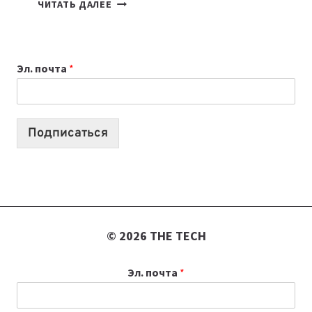
7
ЧИТАТЬ ДАЛЕЕ
ПРИЛОЖЕНИЙ
ДЛЯ
ВАЙБКОДИНГА,
Эл. почта
*
КОТОРЫЕ
ПОМОГАЮТ
СОЗДАВАТЬ
ПРОДУКТЫ
Подписаться
БЕЗ
СЛОЖНОГО
КОДА
© 2026 THE TECH
Эл. почта
*