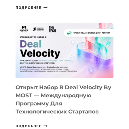
ОТ
ПОДРОБНЕЕ
ДОЛИНЫ
ДО
АЛМАТЫ:
КАК
AI
YOUTH
CAMP
ДАЛ
30
ПОДРОСТКАМ
БИЛЕТ
Открыт Набор В Deal Velocity By
В
MOST — Международную
IT-
Программу Для
ПРЕДПРИНИМАТЕЛЬСТВО
Технологических Стартапов
ОТКРЫТ
ПОДРОБНЕЕ