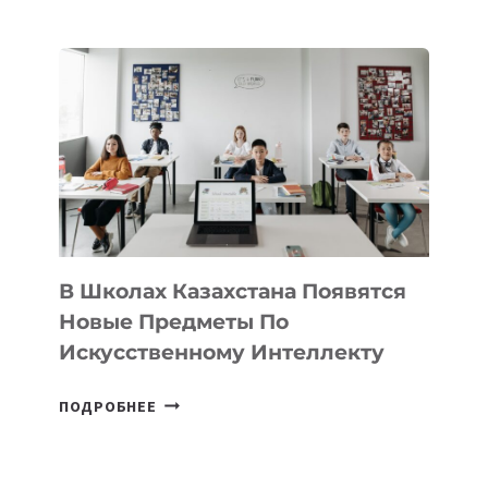
НАБОР
В
DEAL
VELOCITY
BY
MOST
—
МЕЖДУНАРОДНУЮ
ПРОГРАММУ
ДЛЯ
ТЕХНОЛОГИЧЕСКИХ
В Школах Казахстана Появятся
СТАРТАПОВ
Новые Предметы По
Искусственному Интеллекту
В
ПОДРОБНЕЕ
ШКОЛАХ
КАЗАХСТАНА
ПОЯВЯТСЯ