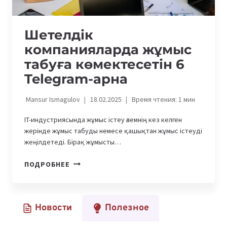
Шетелдік
компанияларда жұмыс
табуға көмектесетін 6
Telegram-арна
Mansur Ismagulov
18.02.2025
Время чтения:
1
мин
IT-индустриясында жұмыс істеу әлемнің кез келген
жерінде жұмыс табуды немесе қашықтан жұмыс істеуді
жеңілдетеді. Бірақ жұмысты…
ШЕТЕЛДІК
ПОДРОБНЕЕ
КОМПАНИЯЛАРДА
ЖҰМЫС
ТАБУҒА
Новости
Полезное
КӨМЕКТЕСЕТІН
6