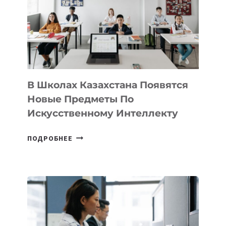
BY
MOST
—
МЕЖДУНАРОДНУЮ
ПРОГРАММУ
ДЛЯ
ТЕХНОЛОГИЧЕСКИХ
В Школах Казахстана Появятся
СТАРТАПОВ
Новые Предметы По
Искусственному Интеллекту
В
ПОДРОБНЕЕ
ШКОЛАХ
КАЗАХСТАНА
ПОЯВЯТСЯ
НОВЫЕ
ПРЕДМЕТЫ
ПО
ИСКУССТВЕННОМУ