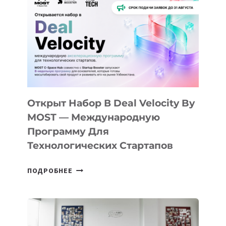
КАК
AI
YOUTH
CAMP
ДАЛ
30
ПОДРОСТКАМ
БИЛЕТ
Открыт Набор В Deal Velocity By
В
MOST — Международную
IT-
Программу Для
ПРЕДПРИНИМАТЕЛЬСТВО
Технологических Стартапов
ОТКРЫТ
ПОДРОБНЕЕ
НАБОР
В
DEAL
VELOCITY