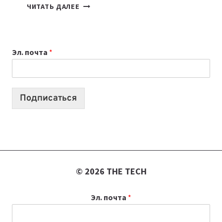
7
ЧИТАТЬ ДАЛЕЕ
ПРИЛОЖЕНИЙ
ДЛЯ
ВАЙБКОДИНГА,
Эл. почта
*
КОТОРЫЕ
ПОМОГАЮТ
СОЗДАВАТЬ
ПРОДУКТЫ
Подписаться
БЕЗ
СЛОЖНОГО
КОДА
© 2026 THE TECH
Эл. почта
*