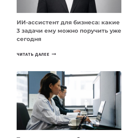
ИИ-ассистент для бизнеса: какие
3 задачи ему можно поручить уже
сегодня
ИИ-
ЧИТАТЬ ДАЛЕЕ
АССИСТЕНТ
ДЛЯ
БИЗНЕСА:
КАКИЕ
3
ЗАДАЧИ
ЕМУ
МОЖНО
ПОРУЧИТЬ
УЖЕ
СЕГОДНЯ