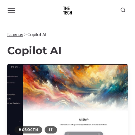
Перейти
к
содержимому
Главная
>
Copilot AI
Copilot AI
НОВОСТИ
IT