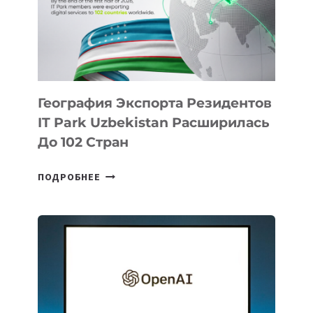
ПО
ИСКУССТВЕННОМУ
ИНТЕЛЛЕКТУ
География Экспорта Резидентов
IT Park Uzbekistan Расширилась
До 102 Стран
ГЕОГРАФИЯ
ПОДРОБНЕЕ
ЭКСПОРТА
РЕЗИДЕНТОВ
IT
PARK
UZBEKISTAN
РАСШИРИЛАСЬ
ДО
102