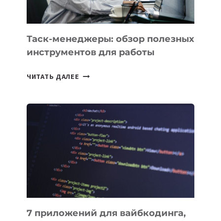
ПОРУЧИТЬ
УЖЕ
СЕГОДНЯ
Таск-менеджеры: обзор полезных
инструментов для работы
ТАСК-
ЧИТАТЬ ДАЛЕЕ
МЕНЕДЖЕРЫ:
ОБЗОР
ПОЛЕЗНЫХ
ИНСТРУМЕНТОВ
ДЛЯ
РАБОТЫ
7 приложений для вайбкодинга,