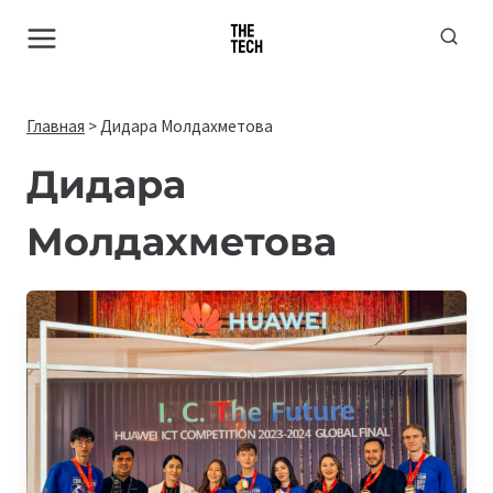
Перейти
к
содержимому
Главная
>
Дидара Молдахметова
Дидара
Молдахметова