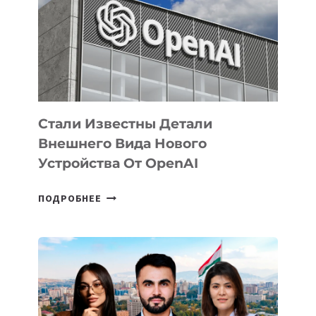
ПО
РАЗВИТИЮ
ЭКОСИСТЕМЫ
ИСКУССТВЕННОГО
ИНТЕЛЛЕКТА
Стали Известны Детали
Внешнего Вида Нового
Устройства От OpenAI
СТАЛИ
ПОДРОБНЕЕ
ИЗВЕСТНЫ
ДЕТАЛИ
ВНЕШНЕГО
ВИДА
НОВОГО
УСТРОЙСТВА