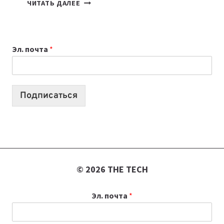
7
ЧИТАТЬ ДАЛЕЕ
ПРИЛОЖЕНИЙ
ДЛЯ
ВАЙБКОДИНГА,
Эл. почта
*
КОТОРЫЕ
ПОМОГАЮТ
СОЗДАВАТЬ
ПРОДУКТЫ
Подписаться
БЕЗ
СЛОЖНОГО
КОДА
© 2026 THE TECH
Эл. почта
*