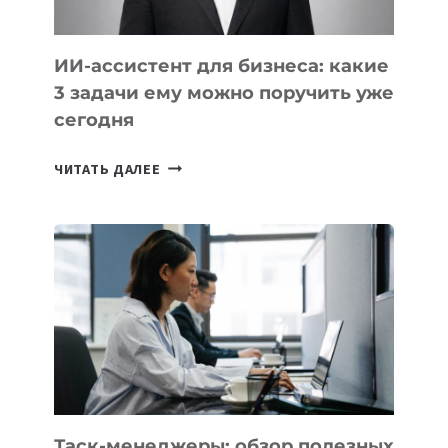
ИИ-ассистент для бизнеса: какие
3 задачи ему можно поручить уже
сегодня
ИИ-
ЧИТАТЬ ДАЛЕЕ
АССИСТЕНТ
ДЛЯ
БИЗНЕСА:
КАКИЕ
3
ЗАДАЧИ
ЕМУ
МОЖНО
ПОРУЧИТЬ
УЖЕ
СЕГОДНЯ
Таск-менеджеры: обзор полезных