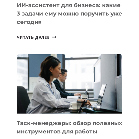
ИИ-ассистент для бизнеса: какие
3 задачи ему можно поручить уже
сегодня
ИИ-
ЧИТАТЬ ДАЛЕЕ
АССИСТЕНТ
ДЛЯ
БИЗНЕСА:
КАКИЕ
3
ЗАДАЧИ
ЕМУ
МОЖНО
ПОРУЧИТЬ
УЖЕ
СЕГОДНЯ
Таск-менеджеры: обзор полезных
инструментов для работы