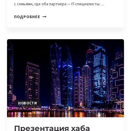
с семьями, где оба партнера — IT-специалисты….
IT-
ПОДРОБНЕЕ
СЕМЬИ:
АЛЕКСАНДР
ГУДОВ
И
МАРИЯ
ЦВЕТКОВА
НОВОСТИ
Презентация хаба