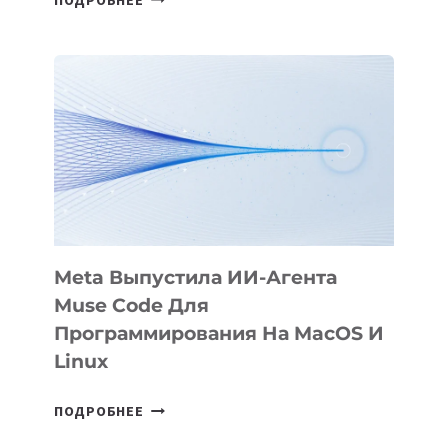
ПРЕЗЕНТОВАЛА
АНИМАЦИОННЫЙ
ФИЛЬМ
KÖK
BÖRÜ
НА
SIGGRAPH
2026
Meta Выпустила ИИ-Агента
Muse Code Для
Программирования На MacOS И
Linux
META
ПОДРОБНЕЕ
ВЫПУСТИЛА