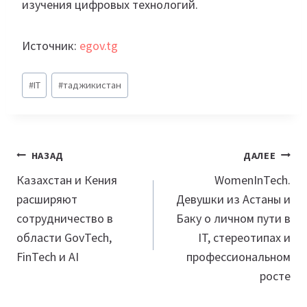
изучения цифровых технологий.
Источник:
egov.tg
Метки
#
IT
#
таджикистан
записи:
Навигация
НАЗАД
ДАЛЕЕ
по
Казахстан и Кения
WomenInTech.
расширяют
Девушки из Астаны и
записям
сотрудничество в
Баку о личном пути в
области GovTech,
IT, стереотипах и
FinTech и AI
профессиональном
росте