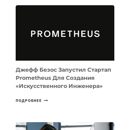
ИИ-
АГЕНТА
MUSE
CODE
ДЛЯ
ПРОГРАММИРОВАНИЯ
НА
MACOS
И
LINUX
Джефф Безос Запустил Стартап
Prometheus Для Создания
«искусственного Инженера»
ДЖЕФФ
ПОДРОБНЕЕ
БЕЗОС
ЗАПУСТИЛ
СТАРТАП
PROMETHEUS