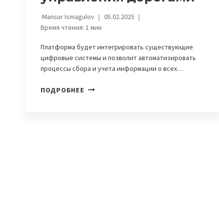
Mansur Ismagulov
05.02.2025
Время чтения:
1
мин
Платформа будет интегрировать существующие
цифровые системы и позволит автоматизировать
процессы сбора и учета информации о всех…
В
ПОДРОБНЕЕ
КАЗАХСТАНЕ
СОЗДАДУТ
ЕДИНУЮ
ЦИФРОВУЮ
ПЛАТФОРМУ
E-
JOLDAR
ДЛЯ
УПРАВЛЕНИЯ
ДОРОГАМИ