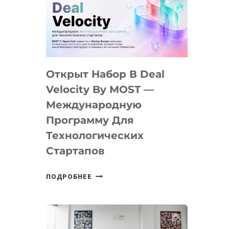
AI
YOUTH
CAMP
ДАЛ
30
Открыт Набор В Deal
ПОДРОСТКАМ
БИЛЕТ
Velocity By MOST —
В
Международную
IT-
Программу Для
ПРЕДПРИНИМАТЕЛЬСТВО
Технологических
Стартапов
ОТКРЫТ
ПОДРОБНЕЕ
НАБОР
В
DEAL
VELOCITY