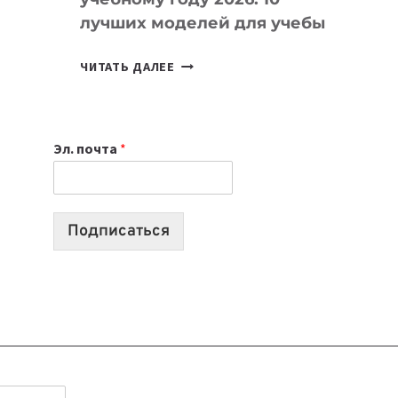
лучших моделей для учебы
КАКОЙ
ЧИТАТЬ ДАЛЕЕ
НОУТБУК
ВЫБРАТЬ
К
Эл. почта
*
УЧЕБНОМУ
ГОДУ
2026:
10
Подписаться
ЛУЧШИХ
МОДЕЛЕЙ
ДЛЯ
УЧЕБЫ