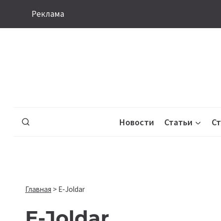
Перейти
Реклама
к
содержимому
Новости
Статьи
С
Главная
>
E-Joldar
E-Joldar