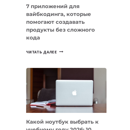
7 приложений для
вайбкодинга, которые
помогают создавать
продукты без сложного
кода
7
ЧИТАТЬ ДАЛЕЕ
ПРИЛОЖЕНИЙ
ДЛЯ
ВАЙБКОДИНГА,
КОТОРЫЕ
ПОМОГАЮТ
СОЗДАВАТЬ
ПРОДУКТЫ
БЕЗ
СЛОЖНОГО
Какой ноутбук выбрать к
КОДА
учебному году 2026: 10