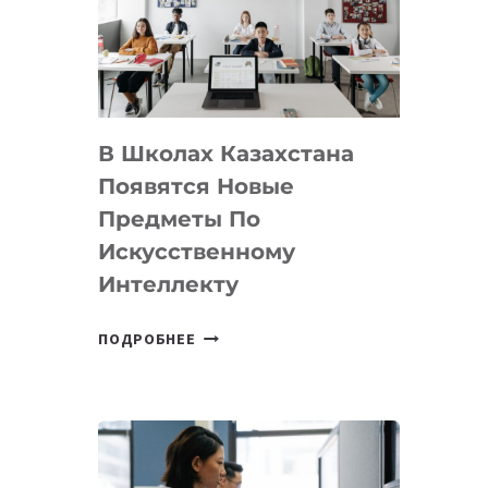
BY
MOST
—
МЕЖДУНАРОДНУЮ
ПРОГРАММУ
В Школах Казахстана
ДЛЯ
ТЕХНОЛОГИЧЕСКИХ
Появятся Новые
СТАРТАПОВ
Предметы По
Искусственному
Интеллекту
В
ПОДРОБНЕЕ
ШКОЛАХ
КАЗАХСТАНА
ПОЯВЯТСЯ
НОВЫЕ
ПРЕДМЕТЫ