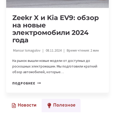
Zeekr X и Kia EV9: обзор
на новые
электромобили 2024
года
Mansur Ismagulov
08.11.2024
Время чтения:
2
мин
На рынок вышли новые модели от доступных до
роскошных электромашин. Мы подготовили краткий
обзор автомобилей, которые…
ZEEKR
ПОДРОБНЕЕ
X
И
KIA
Новости
Полезное
EV9:
ОБЗОР