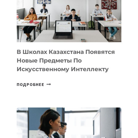
BY
MOST
—
МЕЖДУНАРОДНУЮ
ПРОГРАММУ
ДЛЯ
ТЕХНОЛОГИЧЕСКИХ
В Школах Казахстана Появятся
СТАРТАПОВ
Новые Предметы По
Искусственному Интеллекту
В
ПОДРОБНЕЕ
ШКОЛАХ
КАЗАХСТАНА
ПОЯВЯТСЯ
НОВЫЕ
ПРЕДМЕТЫ
ПО
ИСКУССТВЕННОМУ