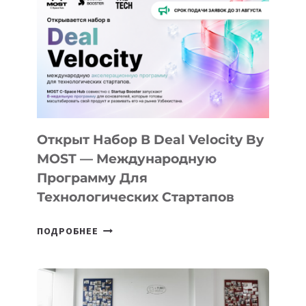
КАК
AI
YOUTH
CAMP
ДАЛ
30
ПОДРОСТКАМ
БИЛЕТ
Открыт Набор В Deal Velocity By
В
MOST — Международную
IT-
Программу Для
ПРЕДПРИНИМАТЕЛЬСТВО
Технологических Стартапов
ОТКРЫТ
ПОДРОБНЕЕ
НАБОР
В
DEAL
VELOCITY