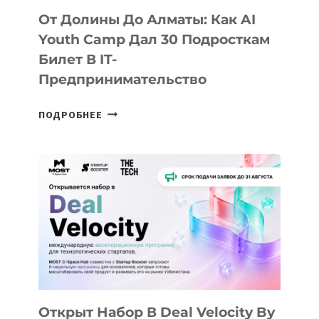
От Долины До Алматы: Как AI
Youth Camp Дал 30 Подросткам
Билет В IT-
Предпринимательство
ОТ
ПОДРОБНЕЕ
ДОЛИНЫ
ДО
АЛМАТЫ:
КАК
AI
YOUTH
CAMP
ДАЛ
30
ПОДРОСТКАМ
БИЛЕТ
Открыт Набор В Deal Velocity By