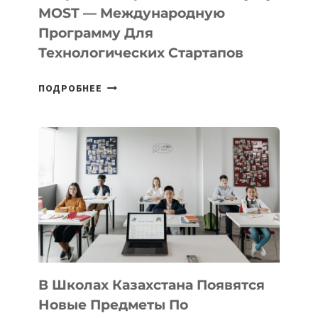
В
MOST — Международную
IT-
Программу Для
ПРЕДПРИНИМАТЕЛЬСТВО
Технологических Стартапов
ОТКРЫТ
ПОДРОБНЕЕ
НАБОР
В
DEAL
VELOCITY
BY
MOST
—
МЕЖДУНАРОДНУЮ
ПРОГРАММУ
ДЛЯ
ТЕХНОЛОГИЧЕСКИХ
В Школах Казахстана Появятся
СТАРТАПОВ
Новые Предметы По