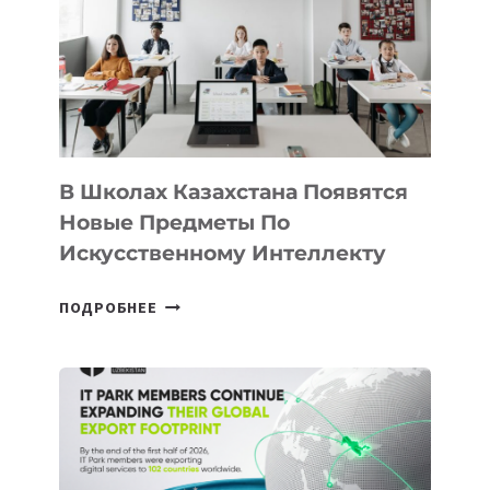
BY
MOST
—
МЕЖДУНАРОДНУЮ
ПРОГРАММУ
ДЛЯ
ТЕХНОЛОГИЧЕСКИХ
В Школах Казахстана Появятся
СТАРТАПОВ
Новые Предметы По
Искусственному Интеллекту
В
ПОДРОБНЕЕ
ШКОЛАХ
КАЗАХСТАНА
ПОЯВЯТСЯ
НОВЫЕ
ПРЕДМЕТЫ
ПО