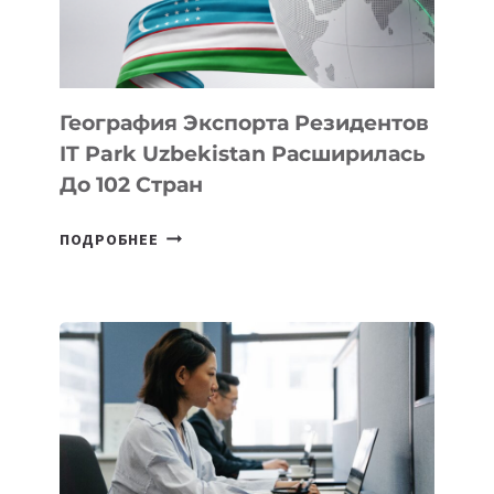
ИСКУССТВЕННОМУ
ИНТЕЛЛЕКТУ
География Экспорта Резидентов
IT Park Uzbekistan Расширилась
До 102 Стран
ГЕОГРАФИЯ
ПОДРОБНЕЕ
ЭКСПОРТА
РЕЗИДЕНТОВ
IT
PARK
UZBEKISTAN
РАСШИРИЛАСЬ
ДО
102
СТРАН