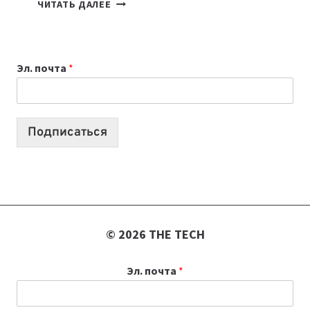
КАКОЙ
ЧИТАТЬ ДАЛЕЕ
НОУТБУК
ВЫБРАТЬ
К
Эл. почта
*
УЧЕБНОМУ
ГОДУ
2026:
10
Подписаться
ЛУЧШИХ
МОДЕЛЕЙ
ДЛЯ
УЧЕБЫ
© 2026 THE TECH
Эл. почта
*