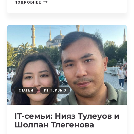
IT-
ПОДРОБНЕЕ
СЕМЬИ:
МЕЙРАМ
ЖАРДАЕВ
И
ЛАУРА
ВАЙГОРОВА
СТАТЬИ
ИНТЕРВЬЮ
IT-семьи: Нияз Тулеуов и
Шолпан Тлегенова