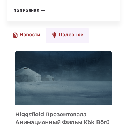
IT-
ПОДРОБНЕЕ
СЕМЬИ:
БЕКАРЫС
И
Новости
Полезное
АИДА
ОСПАНОВЫ
Higgsfield Презентовала
Анимационный Фильм Kök Börü