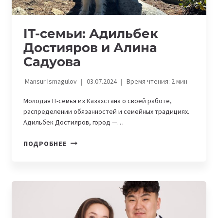
IT-семьи: Адильбек
Достияров и Алина
Садуова
Mansur Ismagulov
03.07.2024
Время чтения:
2
мин
Молодая IT-семья из Казахстана о своей работе,
распределении обязанностей и семейных традициях.
Адильбек Достияров, город —…
IT-
ПОДРОБНЕЕ
СЕМЬИ:
АДИЛЬБЕК
ДОСТИЯРОВ
И
АЛИНА
САДУОВА