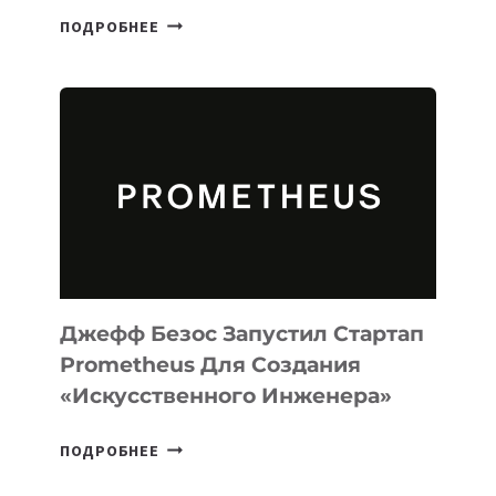
META
ПОДРОБНЕЕ
ВЫПУСТИЛА
ИИ-
АГЕНТА
MUSE
CODE
ДЛЯ
ПРОГРАММИРОВАНИЯ
НА
MACOS
И
LINUX
Джефф Безос Запустил Стартап
Prometheus Для Создания
«искусственного Инженера»
ДЖЕФФ
ПОДРОБНЕЕ
БЕЗОС