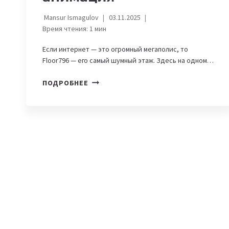
Mansur Ismagulov
03.11.2025
Время чтения:
1
мин
Если интернет — это огромный мегаполис, то
Floor796 — его самый шумный этаж. Здесь на одном…
ЧТО
ПОДРОБНЕЕ
ТАКОЕ
FLOOR796:
ОНЛАЙН-
ВСЕЛЕННАЯ
И
БЕСКОНЕЧНАЯ
GIF-
АНИМАЦИЯ