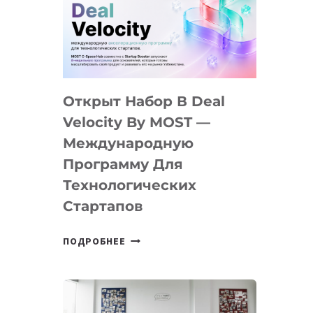
AI
YOUTH
CAMP
ДАЛ
30
Открыт Набор В Deal
ПОДРОСТКАМ
БИЛЕТ
Velocity By MOST —
В
Международную
IT-
Программу Для
ПРЕДПРИНИМАТЕЛЬСТВО
Технологических
Стартапов
ОТКРЫТ
ПОДРОБНЕЕ
НАБОР
В
DEAL
VELOCITY