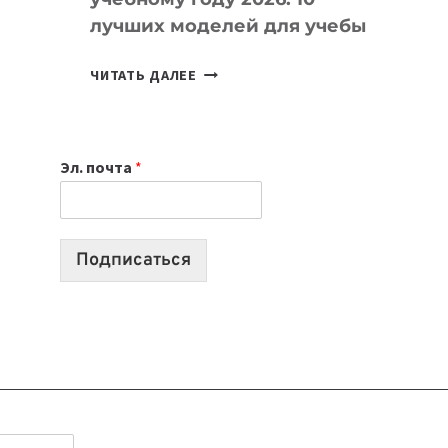
лучших моделей для учебы
КАКОЙ
ЧИТАТЬ ДАЛЕЕ
НОУТБУК
ВЫБРАТЬ
К
Эл. почта
*
УЧЕБНОМУ
ГОДУ
2026:
10
Подписаться
ЛУЧШИХ
МОДЕЛЕЙ
ДЛЯ
УЧЕБЫ