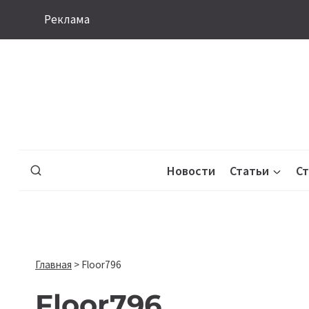
Перейти
Реклама
к
содержимому
Новости
Статьи
С
Главная
>
Floor796
Floor796