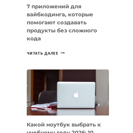
7 приложений для
вайбкодинга, которые
помогают создавать
продукты без сложного
кода
7
ЧИТАТЬ ДАЛЕЕ
ПРИЛОЖЕНИЙ
ДЛЯ
ВАЙБКОДИНГА,
КОТОРЫЕ
ПОМОГАЮТ
СОЗДАВАТЬ
ПРОДУКТЫ
БЕЗ
СЛОЖНОГО
Какой ноутбук выбрать к
КОДА
учебному году 2026: 10