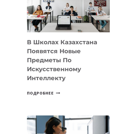
BY
MOST
—
МЕЖДУНАРОДНУЮ
ПРОГРАММУ
В Школах Казахстана
ДЛЯ
ТЕХНОЛОГИЧЕСКИХ
Появятся Новые
СТАРТАПОВ
Предметы По
Искусственному
Интеллекту
В
ПОДРОБНЕЕ
ШКОЛАХ
КАЗАХСТАНА
ПОЯВЯТСЯ
НОВЫЕ
ПРЕДМЕТЫ