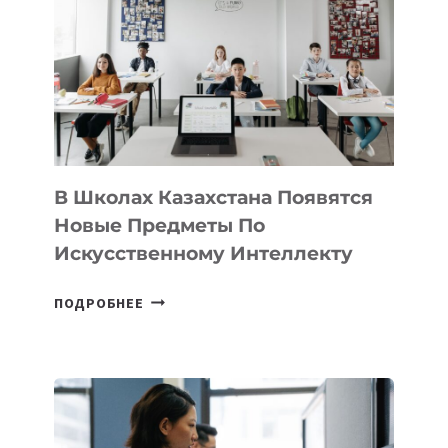
VELOCITY
BY
MOST
—
МЕЖДУНАРОДНУЮ
ПРОГРАММУ
ДЛЯ
ТЕХНОЛОГИЧЕСКИХ
В Школах Казахстана Появятся
СТАРТАПОВ
Новые Предметы По
Искусственному Интеллекту
В
ПОДРОБНЕЕ
ШКОЛАХ
КАЗАХСТАНА
ПОЯВЯТСЯ
НОВЫЕ
ПРЕДМЕТЫ
ПО