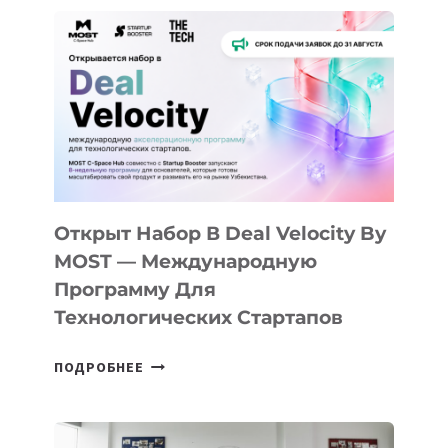
ДО
АЛМАТЫ:
КАК
AI
YOUTH
CAMP
ДАЛ
30
ПОДРОСТКАМ
БИЛЕТ
Открыт Набор В Deal Velocity By
В
MOST — Международную
IT-
Программу Для
ПРЕДПРИНИМАТЕЛЬСТВО
Технологических Стартапов
ОТКРЫТ
ПОДРОБНЕЕ
НАБОР
В
DEAL