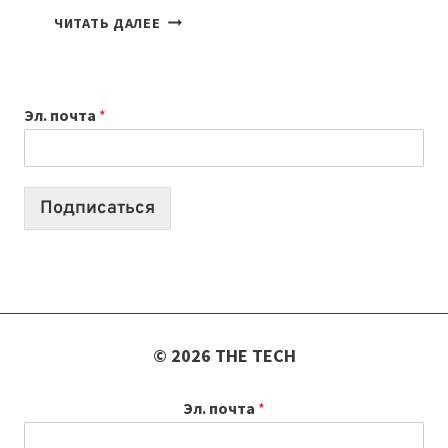
КАКОЙ
ЧИТАТЬ ДАЛЕЕ
НОУТБУК
ВЫБРАТЬ
К
Эл. почта
*
УЧЕБНОМУ
ГОДУ
2026:
10
Подписаться
ЛУЧШИХ
МОДЕЛЕЙ
ДЛЯ
УЧЕБЫ
© 2026 THE TECH
Эл. почта
*