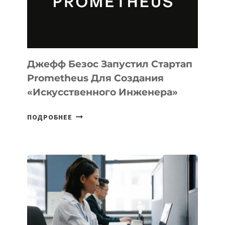
ПРОГРАММИРОВАНИЯ
НА
MACOS
И
LINUX
Джефф Безос Запустил Стартап
Prometheus Для Создания
«искусственного Инженера»
ДЖЕФФ
ПОДРОБНЕЕ
БЕЗОС
ЗАПУСТИЛ
СТАРТАП
PROMETHEUS
ДЛЯ
СОЗДАНИЯ
«ИСКУССТВЕННОГО
ИНЖЕНЕРА»