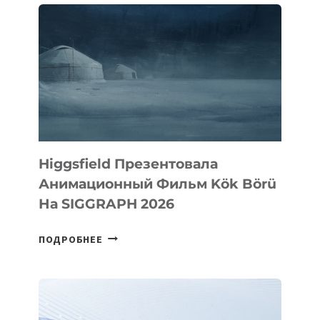
АКСЕЛЕРАЦИЮ
GCIP
KAZAKHSTAN
ОТ
UNIDO
Higgsfield Презентовала
Анимационный Фильм Kök Börü
На SIGGRAPH 2026
HIGGSFIELD
ПОДРОБНЕЕ
ПРЕЗЕНТОВАЛА
АНИМАЦИОННЫЙ
ФИЛЬМ
KÖK