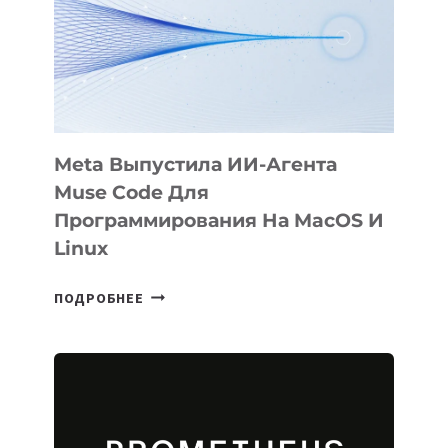
BÖRÜ
НА
SIGGRAPH
2026
Meta Выпустила ИИ-Агента
Muse Code Для
Программирования На MacOS И
Linux
META
ПОДРОБНЕЕ
ВЫПУСТИЛА
ИИ-
АГЕНТА
MUSE
CODE
ДЛЯ