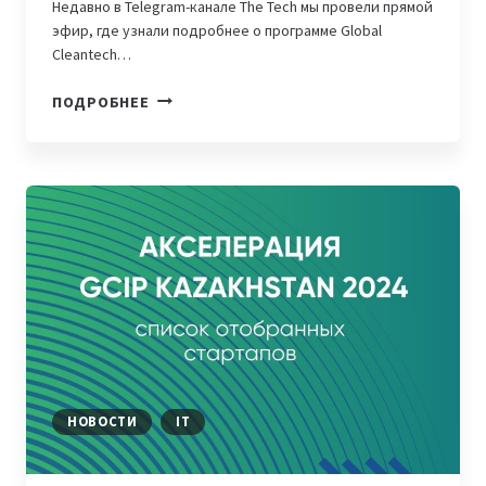
Недавно в Telegram-канале The Tech мы провели прямой
эфир, где узнали подробнее о программе Global
Cleantech…
GCIP
ПОДРОБНЕЕ
KAZAKHSTAN.
КАК
РАБОТАЕТ
ПРОГРАММА
И
КТО
МОЖЕТ
СТАТЬ
ЕЕ
УЧАСТНИКОМ
НОВОСТИ
IT