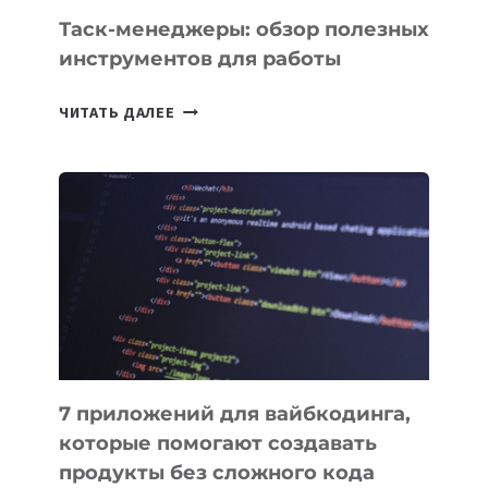
СЕГОДНЯ
Таск-менеджеры: обзор полезных
инструментов для работы
ТАСК-
ЧИТАТЬ ДАЛЕЕ
МЕНЕДЖЕРЫ:
ОБЗОР
ПОЛЕЗНЫХ
ИНСТРУМЕНТОВ
ДЛЯ
РАБОТЫ
7 приложений для вайбкодинга,
которые помогают создавать
продукты без сложного кода