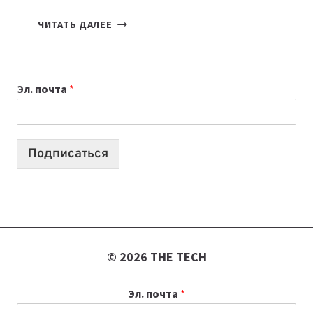
7
ЧИТАТЬ ДАЛЕЕ
ПРИЛОЖЕНИЙ
ДЛЯ
ВАЙБКОДИНГА,
Эл. почта
*
КОТОРЫЕ
ПОМОГАЮТ
СОЗДАВАТЬ
ПРОДУКТЫ
Подписаться
БЕЗ
СЛОЖНОГО
КОДА
© 2026 THE TECH
Эл. почта
*