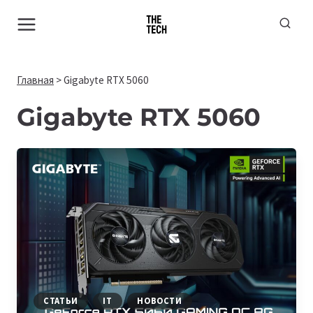
Перейти
к
содержимому
Главная
>
Gigabyte RTX 5060
Gigabyte RTX 5060
СТАТЬИ
IT
НОВОСТИ