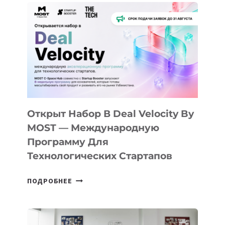
АЛМАТЫ:
КАК
AI
YOUTH
CAMP
ДАЛ
30
ПОДРОСТКАМ
БИЛЕТ
Открыт Набор В Deal Velocity By
В
MOST — Международную
IT-
Программу Для
ПРЕДПРИНИМАТЕЛЬСТВО
Технологических Стартапов
ОТКРЫТ
ПОДРОБНЕЕ
НАБОР
В
DEAL