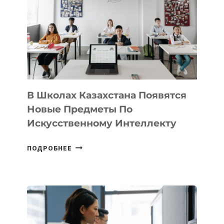
VELOCITY
BY
MOST
—
МЕЖДУНАРОДНУЮ
ПРОГРАММУ
ДЛЯ
ТЕХНОЛОГИЧЕСКИХ
В Школах Казахстана Появятся
СТАРТАПОВ
Новые Предметы По
Искусственному Интеллекту
В
ПОДРОБНЕЕ
ШКОЛАХ
КАЗАХСТАНА
ПОЯВЯТСЯ
НОВЫЕ
ПРЕДМЕТЫ
ПО