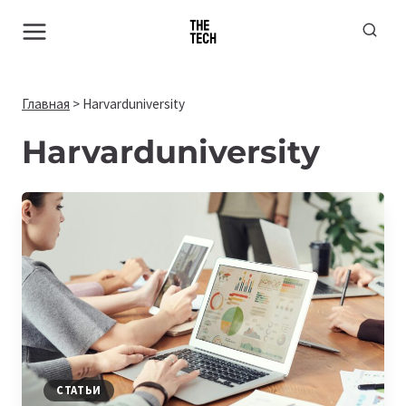
Перейти
к
содержимому
Главная
>
Harvarduniversity
Harvarduniversity
СТАТЬИ